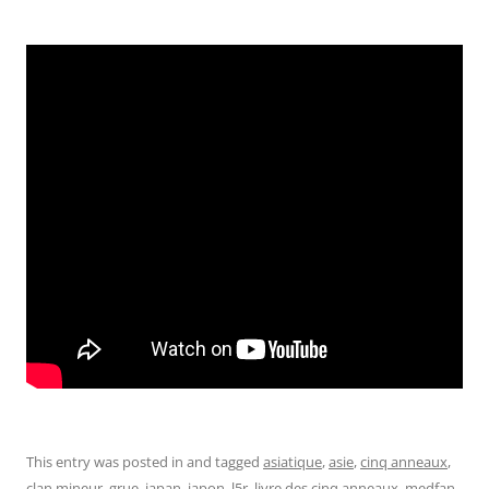
This entry was posted in and tagged
asiatique
,
asie
,
cinq anneaux
,
clan mineur
,
grue
,
japan
,
japon
,
l5r
,
livre des cinq anneaux
,
medfan
,