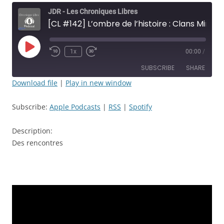
JDR - Les Chroniques Libres
[CL #142] L’ombre de l’histoire : Clans Mineurs - Épisode: 43 - Marchons & Dragons - JDR
Play
1x
00:00
/
Rewind
Fast
Episode
10
Forward
SUBSCRIBE
SHARE
Seconds
30
seconds
Download file
|
Play in new window
SHARE
Apple Podcasts
RSS
Subscribe:
Apple Podcasts
|
RSS
|
Spotify
Spotify
LINK
RSS FEED
Description:
EMBED
Des rencontres