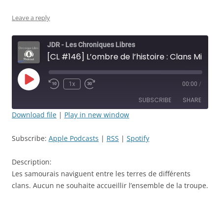
Leave a reply
JDR - Les Chroniques Libres
[CL #146] L’ombre de l’histoire : Clans Mineurs - Épisode: 47 - Bonjour! vous avez vos papiers ? - JDR
Play
1x
00:00
/
Rewind
Fast
Episode
10
Forward
SUBSCRIBE
SHARE
Seconds
30
seconds
Download file
|
Play in new window
SHARE
Apple Podcasts
RSS
Subscribe:
Apple Podcasts
|
RSS
|
Spotify
Spotify
LINK
RSS FEED
Description:
EMBED
Les samourais naviguent entre les terres de différents
clans. Aucun ne souhaite accueillir l’ensemble de la troupe.