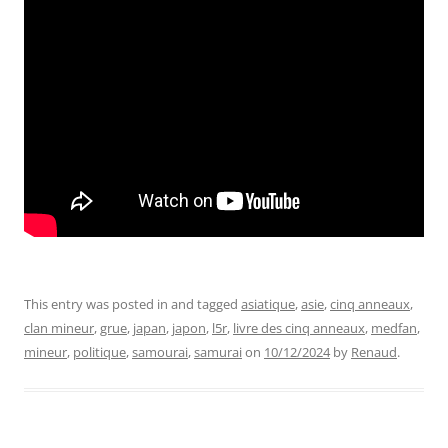
This entry was posted in and tagged
asiatique
,
asie
,
cinq anneaux
,
clan mineur
,
grue
,
japan
,
japon
,
l5r
,
livre des cinq anneaux
,
medfan
,
mineur
,
politique
,
samourai
,
samurai
on
10/12/2024
by
Renaud
.