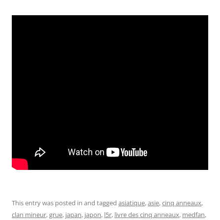
This entry was posted in and tagged
asiatique
,
asie
,
cinq anneaux
,
clan mineur
,
grue
,
japan
,
japon
,
l5r
,
livre des cinq anneaux
,
medfan
,