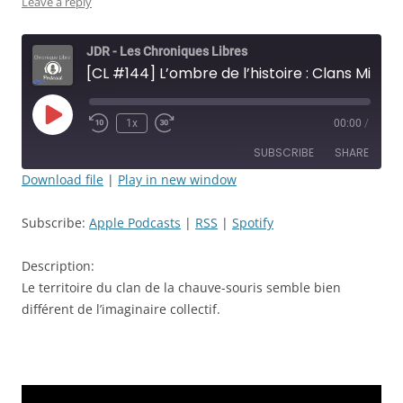
Leave a reply
JDR - Les Chroniques Libres
[CL #144] L’ombre de l’histoire : Clans Mineurs - Épisode: 45 - La chauve-souris a changé - JDR
Play
1x
00:00
/
Rewind
Fast
Episode
10
Forward
SUBSCRIBE
SHARE
Seconds
30
seconds
Download file
|
Play in new window
SHARE
Apple Podcasts
RSS
Subscribe:
Apple Podcasts
|
RSS
|
Spotify
Spotify
LINK
RSS FEED
Description:
EMBED
Le territoire du clan de la chauve-souris semble bien
différent de l’imaginaire collectif.