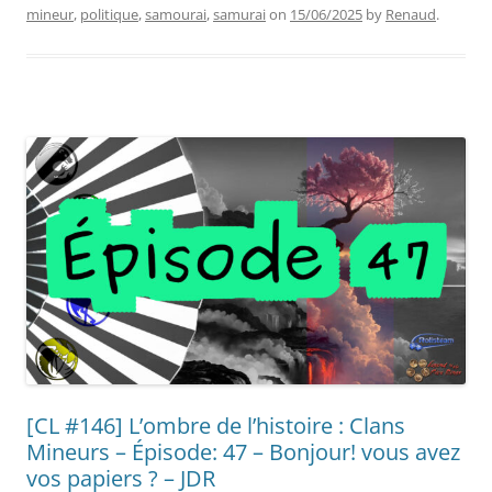
mineur
,
politique
,
samourai
,
samurai
on
15/06/2025
by
Renaud
.
[CL #146] L’ombre de l’histoire : Clans
Mineurs – Épisode: 47 – Bonjour! vous avez
vos papiers ? – JDR