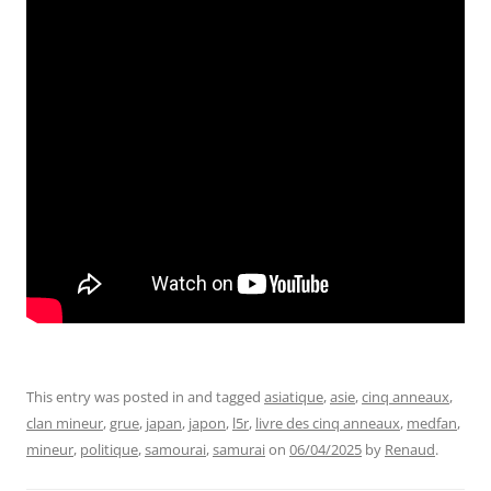
This entry was posted in and tagged
asiatique
,
asie
,
cinq anneaux
,
clan mineur
,
grue
,
japan
,
japon
,
l5r
,
livre des cinq anneaux
,
medfan
,
mineur
,
politique
,
samourai
,
samurai
on
06/04/2025
by
Renaud
.