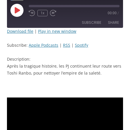
Play
1x
00:00
/
Rewind
Fast
Episode
10
Forward
SUBSCRIBE
SHARE
Seconds
30
seconds
Download file
|
Play in new window
SHARE
Apple Podcasts
RSS
Subscribe:
Apple Podcasts
|
RSS
|
Spotify
Spotify
LINK
RSS FEED
Description:
EMBED
Après la tragique histoire, les PJ continuent leur route vers
Toshi Ranbo, pour nettoyer l’empire de la saleté.