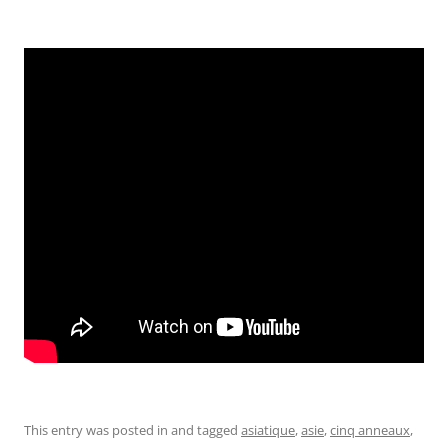
This entry was posted in and tagged
asiatique
,
asie
,
cinq anneaux
,