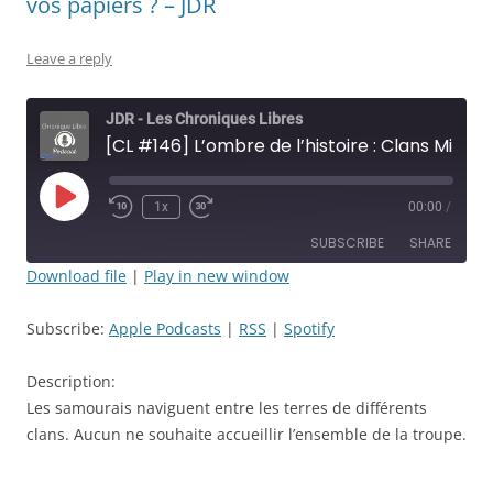
vos papiers ? – JDR
Leave a reply
JDR - Les Chroniques Libres
[CL #146] L’ombre de l’histoire : Clans Mineurs - Épisode: 47 - Bonjour! vous avez vos papiers ? - JDR
Play
1x
00:00
/
Rewind
Fast
Episode
10
Forward
SUBSCRIBE
SHARE
Seconds
30
seconds
Download file
|
Play in new window
SHARE
Apple Podcasts
RSS
Subscribe:
Apple Podcasts
|
RSS
|
Spotify
Spotify
LINK
RSS FEED
Description:
EMBED
Les samourais naviguent entre les terres de différents
clans. Aucun ne souhaite accueillir l’ensemble de la troupe.