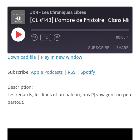
JDR - Les Chroniques Libres
[CL #143] L’ombre de l’histoire : Clans Mineurs - Épisode: 44 - Voyage Voyage - JDR
Play
1x
00:00
/
Rewind
Fast
Episode
10
Forward
SUBSCRIBE
SHARE
Seconds
30
seconds
Download file
|
Play in new window
SHARE
Apple Podcasts
RSS
Subscribe:
Apple Podcasts
|
RSS
|
Spotify
Spotify
LINK
RSS FEED
Description:
EMBED
Les renards, les lions et un bateau, nos PJ voyagent un peu
partout.