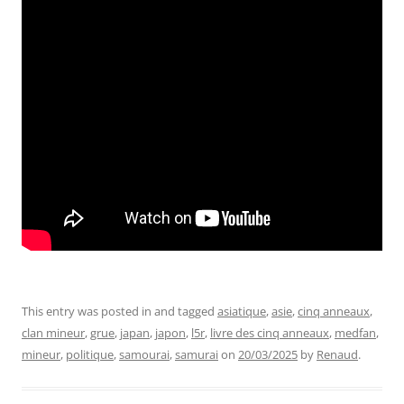
This entry was posted in and tagged
asiatique
,
asie
,
cinq anneaux
,
clan mineur
,
grue
,
japan
,
japon
,
l5r
,
livre des cinq anneaux
,
medfan
,
mineur
,
politique
,
samourai
,
samurai
on
20/03/2025
by
Renaud
.