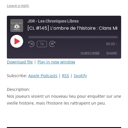
Leave a reply
JDR - Les Chroniques Libres
[CL #145] L’ombre de l’histoire : Clans Mineurs - Épisode: 46 - C’est une libellule ! - JDR
Play
1x
00:00
/
Rewind
Fast
Episode
10
Forward
SUBSCRIBE
SHARE
Seconds
30
seconds
Download file
|
Play in new window
SHARE
Apple Podcasts
RSS
Subscribe:
Apple Podcasts
|
RSS
|
Spotify
Spotify
LINK
RSS FEED
Description:
EMBED
Nos joueurs visient un nouveau lieu pour enquêter sur une
vieille histoire, mais l’histoire les rattrapent un peu.