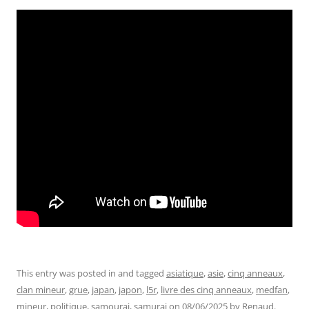
This entry was posted in and tagged
asiatique
,
asie
,
cinq anneaux
,
clan mineur
,
grue
,
japan
,
japon
,
l5r
,
livre des cinq anneaux
,
medfan
,
mineur
,
politique
,
samourai
,
samurai
on
08/06/2025
by
Renaud
.