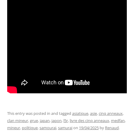
This entry was posted in and tagged
asiatique
,
asie
,
cinq anneaux
,
clan mineur
,
grue
,
japan
,
japon
,
l5r
,
livre des cinq anneaux
,
medfan
,
mineur
,
politique
,
samourai
,
samurai
on
19/04/2025
by
Renaud
.