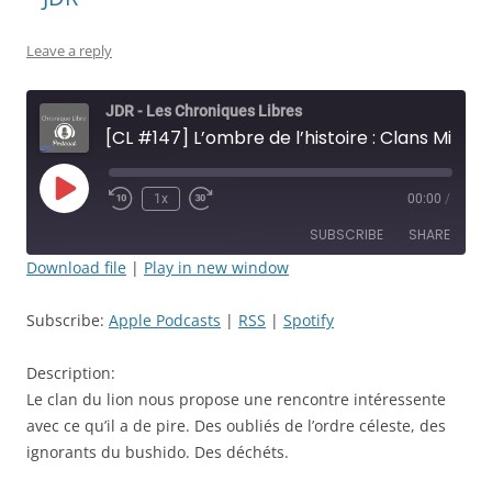
Leave a reply
JDR - Les Chroniques Libres
[CL #147] L’ombre de l’histoire : Clans Mineurs - Épisode: 48 - Les misfits du Lion - JDR
Play
1x
00:00
/
Rewind
Fast
Episode
10
Forward
SUBSCRIBE
SHARE
Seconds
30
seconds
Download file
|
Play in new window
SHARE
Apple Podcasts
RSS
Subscribe:
Apple Podcasts
|
RSS
|
Spotify
Spotify
LINK
RSS FEED
Description:
EMBED
Le clan du lion nous propose une rencontre intéressente
avec ce qu’il a de pire. Des oubliés de l’ordre céleste, des
ignorants du bushido. Des déchéts.