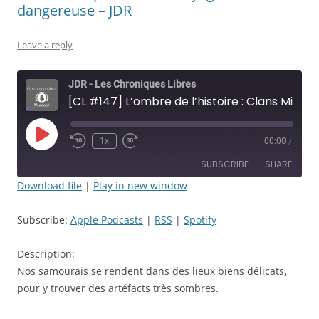
dangereuse – JDR
Leave a reply
JDR - Les Chroniques Libres
[CL #147] L’ombre de l’histoire : Clans Mineurs - Épisode: 49 - Voyage en terre dangereuse - JDR
Play
1x
00:00
/
Rewind
Fast
Episode
10
Forward
SUBSCRIBE
SHARE
Seconds
30
seconds
Download file
|
Play in new window
SHARE
Apple Podcasts
RSS
Subscribe:
Apple Podcasts
|
RSS
|
Spotify
Spotify
LINK
RSS FEED
Description:
EMBED
Nos samourais se rendent dans des lieux biens délicats,
pour y trouver des artéfacts très sombres.