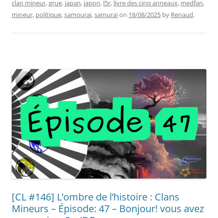
clan mineur
,
grue
,
japan
,
japon
,
l5r
,
livre des cinq anneaux
,
medfan
,
mineur
,
politique
,
samourai
,
samurai
on
18/08/2025
by
Renaud
.
[CL #146] L’ombre de l’histoire : Clans
Mineurs – Épisode: 47 – Bonjour! vous avez