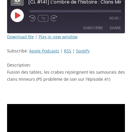
[CL #141] L’ombre de l’histoire : Clans Mineurs - Épisode: 42 - La rencontre!!! - JDR
Play
1x
00:00
/
Rewind
Fast
Episode
10
Forward
SUBSCRIBE
SHARE
Seconds
30
seconds
Download file
|
Play in new window
SHARE
Apple Podcasts
RSS
Subscribe:
Apple Podcasts
|
RSS
|
Spotify
Spotify
LINK
RSS FEED
Description:
EMBED
Fusion des tables, les crabes rejoingnent les samourais des
clans mineurs (PS problème de son sur l’épisode 41)