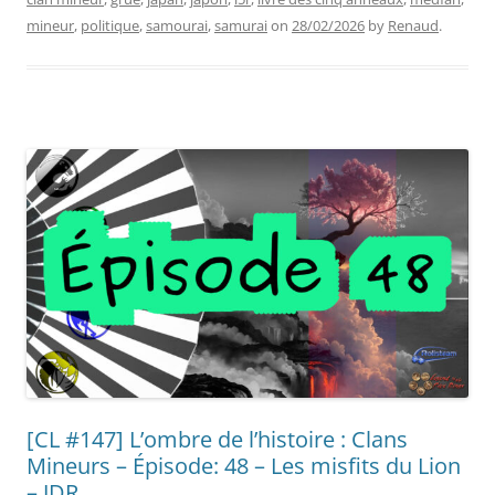
mineur
,
politique
,
samourai
,
samurai
on
28/02/2026
by
Renaud
.
[CL #147] L’ombre de l’histoire : Clans
Mineurs – Épisode: 48 – Les misfits du Lion
– JDR