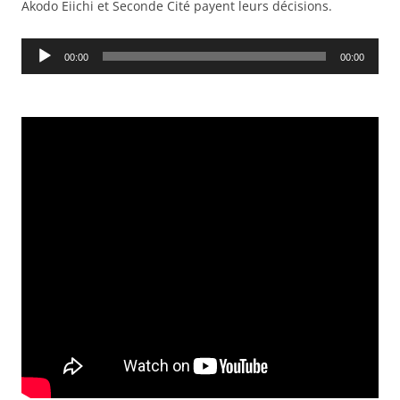
Akodo Eiichi et Seconde Cité payent leurs décisions.
Audio
00:00
00:00
Player