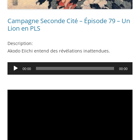
Campagne Seconde Cité – Épisode 79 – Un
Lion en PLS
Description:
Akodo Eiichi entend des révélations inattendues.
Audio
00:00
00:00
Player