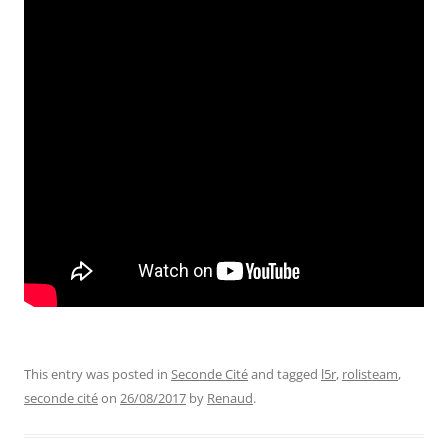
This entry was posted in
Seconde Cité
and tagged
l5r
,
rolisteam
,
seconde cité
on
26/08/2017
by
Renaud
.