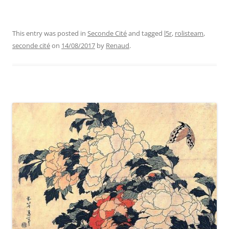
This entry was posted in
Seconde Cité
and tagged
l5r
,
rolisteam
,
seconde cité
on
14/08/2017
by
Renaud
.