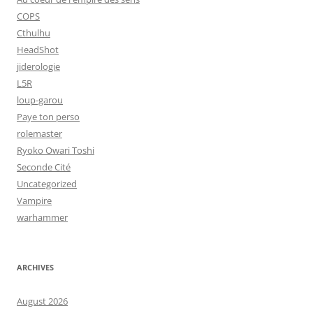
COPS
Cthulhu
HeadShot
jiderologie
L5R
loup-garou
Paye ton perso
rolemaster
Ryoko Owari Toshi
Seconde Cité
Uncategorized
Vampire
warhammer
ARCHIVES
August 2026