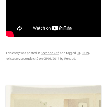
This entry was posted in
Seconde Cité
and tagged
l5r
,
LION
,
rolisteam
,
seconde cité
on
05/08/2017
by
Renaud
.