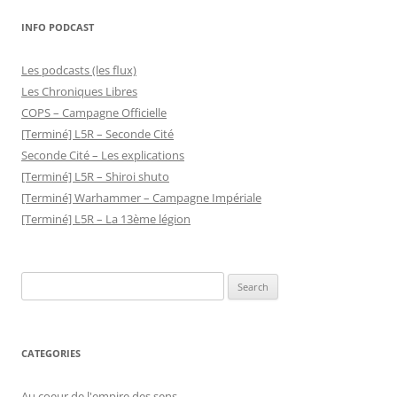
navigation
INFO PODCAST
Les podcasts (les flux)
Les Chroniques Libres
COPS – Campagne Officielle
[Terminé] L5R – Seconde Cité
Seconde Cité – Les explications
[Terminé] L5R – Shiroi shuto
[Terminé] Warhammer – Campagne Impériale
[Terminé] L5R – La 13ème légion
Search
for:
CATEGORIES
Au coeur de l'empire des sens