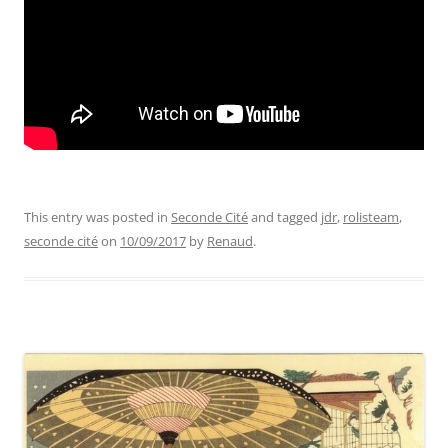
This entry was posted in
Seconde Cité
and tagged
jdr
,
rolisteam
,
seconde cité
on
10/09/2017
by
Renaud
.