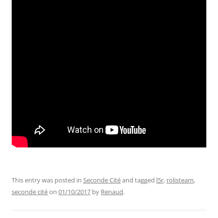
This entry was posted in
Seconde Cité
and tagged
l5r
,
rolisteam
,
seconde cité
on
01/10/2017
by
Renaud
.