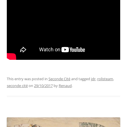
This entry was posted in
Seconde Cité
and tagged
jdr
,
rolisteam
,
seconde cité
on
29/10/2017
by
Renaud
.