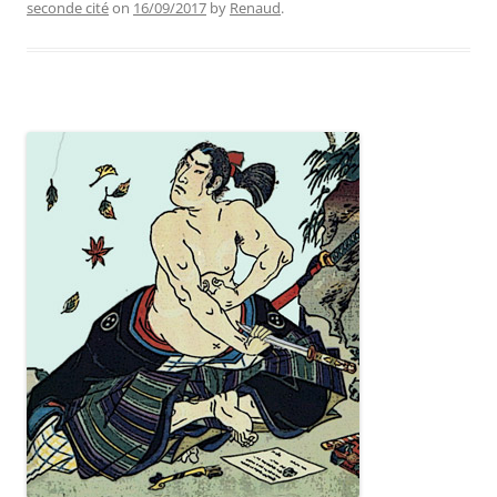
seconde cité
on
16/09/2017
by
Renaud
.