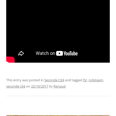
This entry was posted in
Seconde Cité
and tagged
l5r
,
rolisteam
,
seconde cité
on
22/10/2017
by
Renaud
.