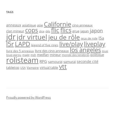
TAGS
Californie
anneaux
asiatique
asie
cinq anneaux
flic
flics
cops
japon
clan mineur
grue
japan
dice
dés
jdr
jdr virtuel
jeu de rôle
l5a
jeux de role
l5r
live/play
liveplay
LAPD
legend of five rings
los angeles
livre des cinq anneaux
livre des 5 anneaux
loup
medfan
mineur
politique
loup-garou
monde des tenebres
mage
mdt
rolisteam
RPG
seconde cité
samourai
samurai
vtt
tabletop
virtual table
Vampire
USA
Proudly powered by WordPress