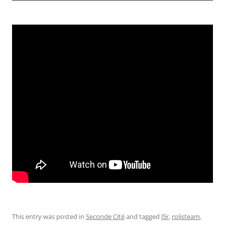
This entry was posted in
Seconde Cité
and tagged
l5r
,
rolisteam
,