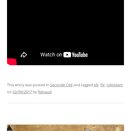
This entry was posted in
Seconde Cité
and tagged
jdr
,
l5r
,
rolisteam
on
02/09/2017
by
Renaud
.