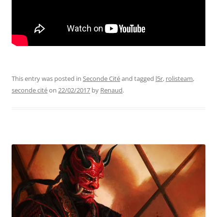
This entry was posted in
Seconde Cité
and tagged
l5r
,
rolisteam
,
seconde cité
on
22/02/2017
by
Renaud
.