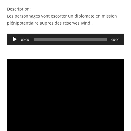
Description:
Les personnages vont escorter un diplomate en mission
plénipotentiaire auprès des réserves Ivindi.
Audio
00:00
00:00
Player