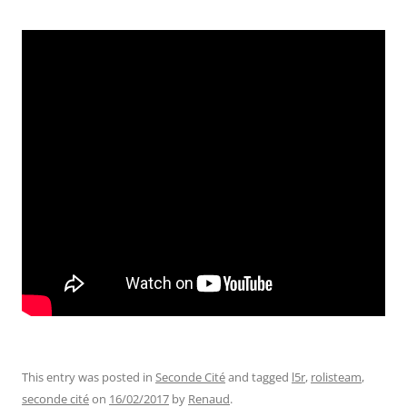
This entry was posted in
Seconde Cité
and tagged
l5r
,
rolisteam
,
seconde cité
on
16/02/2017
by
Renaud
.