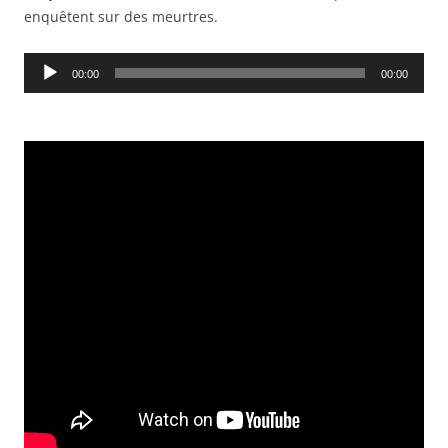
enquêtent sur des meurtres.
Audio
00:00
00:00
Player