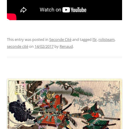
This entry was posted in
Seconde Cité
and tagged
l5r
,
rolisteam
,
seconde cité
on
14/02/2017
by
Renaud
.