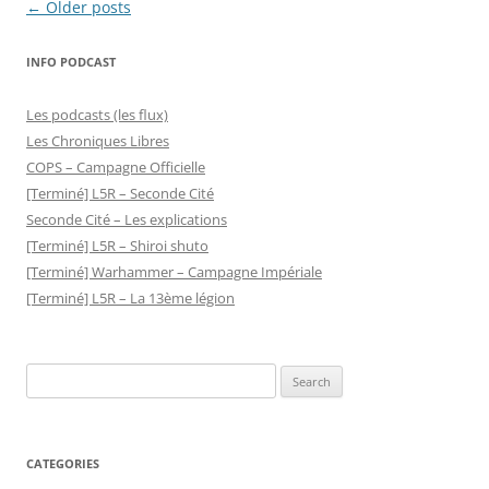
Post
←
Older posts
navigation
INFO PODCAST
Les podcasts (les flux)
Les Chroniques Libres
COPS – Campagne Officielle
[Terminé] L5R – Seconde Cité
Seconde Cité – Les explications
[Terminé] L5R – Shiroi shuto
[Terminé] Warhammer – Campagne Impériale
[Terminé] L5R – La 13ème légion
Search
for:
CATEGORIES