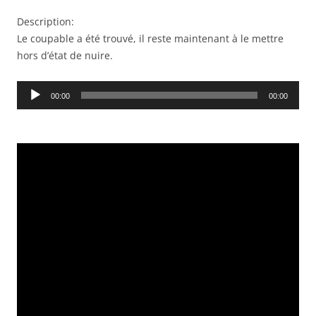
Description:
Le coupable a été trouvé, il reste maintenant à le mettre
hors d’état de nuire.
Audio
00:00
00:00
Player