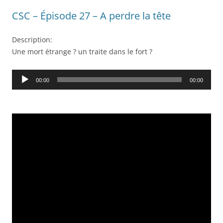
CSC – Épisode 27 – A perdre la tête
Description:
Une mort étrange ? un traite dans le fort ?
Audio
00:00
00:00
Player