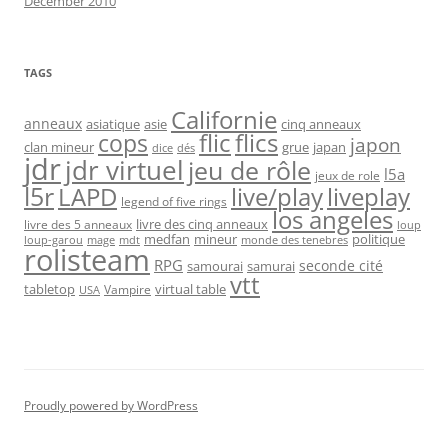
December 2010
TAGS
Californie
anneaux
asiatique
asie
cinq anneaux
flic
flics
cops
japon
clan mineur
grue
japan
dice
dés
jdr
jdr virtuel
jeu de rôle
l5a
jeux de role
l5r
live/play
liveplay
LAPD
legend of five rings
los angeles
livre des cinq anneaux
livre des 5 anneaux
loup
medfan
mineur
politique
loup-garou
monde des tenebres
mage
mdt
rolisteam
RPG
seconde cité
samourai
samurai
vtt
tabletop
virtual table
Vampire
USA
Proudly powered by WordPress