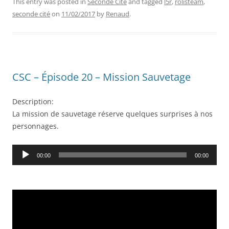
This entry was posted in
Seconde Cité
and tagged
l5r
,
rolisteam
,
seconde cité
on
11/02/2017
by
Renaud
.
CSC – Épisode 20 – Mission Sauvetage
Description:
La mission de sauvetage réserve quelques surprises à nos
personnages.
Audio
00:00
00:00
Player