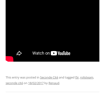
This entry was posted in
Seconde Cité
and tagged
l5r
,
rolisteam
,
seconde cité
on
18/02/2017
by
Renaud
.