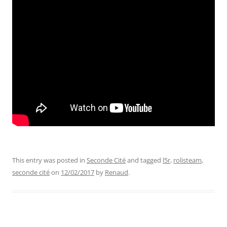
This entry was posted in
Seconde Cité
and tagged
l5r
,
rolisteam
,
seconde cité
on
12/02/2017
by
Renaud
.