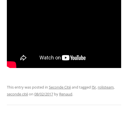
This entry was posted in
Seconde Cité
and tagged
l5r
,
rolisteam
,
seconde cité
on
08/02/2017
by
Renaud
.