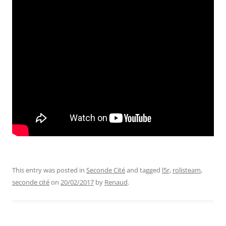
This entry was posted in
Seconde Cité
and tagged
l5r
,
rolisteam
,
seconde cité
on
20/02/2017
by
Renaud
.