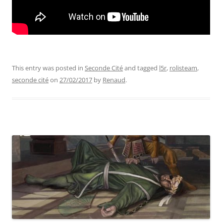
This entry was posted in
Seconde Cité
and tagged
l5r
,
rolisteam
,
seconde cité
on
27/02/2017
by
Renaud
.