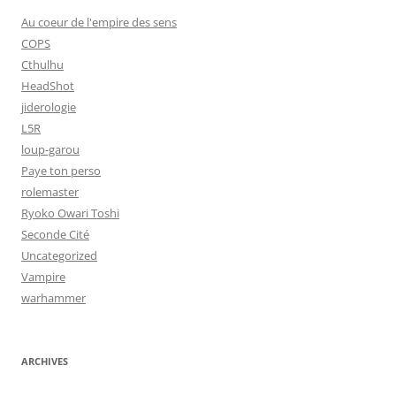
Au coeur de l'empire des sens
COPS
Cthulhu
HeadShot
jiderologie
L5R
loup-garou
Paye ton perso
rolemaster
Ryoko Owari Toshi
Seconde Cité
Uncategorized
Vampire
warhammer
ARCHIVES