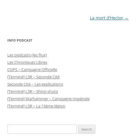
Post
La mort d’Hector
→
navigation
INFO PODCAST
Les podcasts (les flux)
Les Chroniques Libres
COPS – Campagne Officielle
[Terminé] L5R – Seconde Cité
Seconde Cité – Les explications
[Terminé] L5R – Shiroi shuto
[Terminé] Warhammer – Campagne Impériale
[Terminé] L5R – La 13ème légion
Search
for: