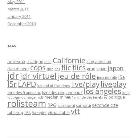
May 2011
March 2011
January 2011
December 2010
TAGS
Californie
anneaux
asiatique
asie
cinq anneaux
flic
flics
cops
japon
clan mineur
grue
japan
dice
dés
jdr
jdr virtuel
jeu de rôle
l5a
jeux de role
l5r
live/play
liveplay
LAPD
legend of five rings
los angeles
livre des cinq anneaux
livre des 5 anneaux
loup
medfan
mineur
politique
loup-garou
monde des tenebres
mage
mdt
rolisteam
RPG
seconde cité
samourai
samurai
vtt
tabletop
virtual table
Vampire
USA