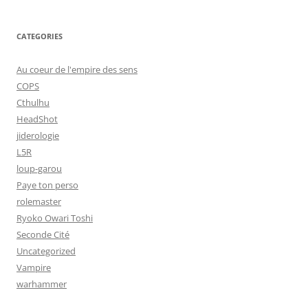
CATEGORIES
Au coeur de l'empire des sens
COPS
Cthulhu
HeadShot
jiderologie
L5R
loup-garou
Paye ton perso
rolemaster
Ryoko Owari Toshi
Seconde Cité
Uncategorized
Vampire
warhammer