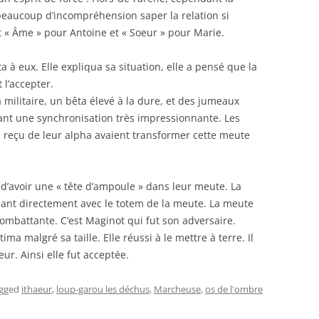
 beaucoup d’incompréhension saper la relation si
t « Âme » pour Antoine et « Soeur » pour Marie.
 à eux. Elle expliqua sa situation, elle a pensé que la
l’accepter.
a militaire, un bêta élevé à la dure, et des jumeaux
nant une synchronisation très impressionnante. Les
s reçu de leur alpha avaient transformer cette meute
t d’avoir une « tête d’ampoule » dans leur meute. La
ant directement avec le totem de la meute. La meute
ombattante. C’est Maginot qui fut son adversaire.
a malgré sa taille. Elle réussi à le mettre à terre. Il
r. Ainsi elle fut acceptée.
agged
ithaeur
,
loup-garou les déchus
,
Marcheuse
,
os de l'ombre