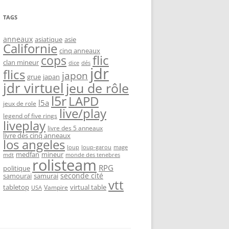
TAGS
anneaux
asiatique
asie
Californie
cinq anneaux
flic
cops
clan mineur
dice
dés
jdr
flics
japon
grue
japan
jdr virtuel
jeu de rôle
l5r
LAPD
l5a
jeux de role
live/play
legend of five rings
liveplay
livre des 5 anneaux
livre des cinq anneaux
los angeles
loup-garou
loup
mage
medfan
mineur
monde des tenebres
mdt
rolisteam
RPG
politique
seconde cité
samourai
samurai
vtt
tabletop
virtual table
Vampire
USA