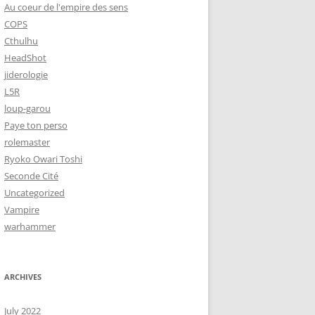
Au coeur de l'empire des sens
COPS
Cthulhu
HeadShot
jiderologie
L5R
loup-garou
Paye ton perso
rolemaster
Ryoko Owari Toshi
Seconde Cité
Uncategorized
Vampire
warhammer
ARCHIVES
July 2022