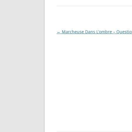
Post
←
Marcheuse Dans L’ombre – Questio
navigation