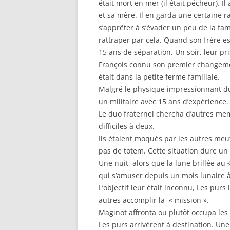
était mort en mer (il était pécheur). 
et sa mère. Il en garda une certaine r
s’apprêter à s’évader un peu de la fami
rattraper par cela. Quand son frère es
15 ans de séparation. Un soir, leur pri
François connu son premier changement
était dans la petite ferme familiale.
Malgré le physique impressionnant du j
un militaire avec 15 ans d’expérience.
Le duo fraternel chercha d’autres mem
difficiles à deux.
Ils étaient moqués par les autres meut
pas de totem. Cette situation dure un
Une nuit, alors que la lune brillée au
qui s’amuser depuis un mois lunaire à r
L’objectif leur était inconnu, Les purs 
autres accomplir la « mission ».
Maginot affronta ou plutôt occupa les 
Les purs arrivèrent à destination. Une