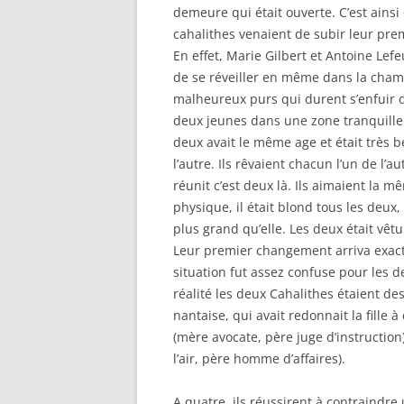
demeure qui était ouverte. C’est ains
cahalithes venaient de subir leur prem
En effet, Marie Gilbert et Antoine Lef
de se réveiller en même dans la cham
malheureux purs qui durent s’enfuir d’
deux jeunes dans une zone tranquille.
deux avait le même age et était très be
l’autre. Ils rêvaient chacun l’un de l’a
réunit c’est deux là. Ils aimaient la 
physique, il était blond tous les deux
plus grand qu’elle. Les deux était vêt
Leur premier changement arriva exact
situation fut assez confuse pour les 
réalité les deux Cahalithes étaient de
nantaise, qui avait redonnait la fille à
(mère avocate, père juge d’instruction
l’air, père homme d’affaires).
A quatre, ils réussirent à contraindre 