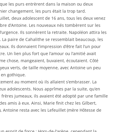
i que les purs entrèrent dans la maison ou deux
ier changement, les purs était la trop tard.
euillet, deux adolescent de 16 ans, tous les deux venez
bre d’Antoine. Les nouveaux nés tombèrent sur les
urgence. Ils sonnèrent la retraite. Napoléon attira les
 La paire de Cahalithe se ressemblait beaucoup, les
aux. Ils donnaient l’impression d’être fait l’un pour
utre. Un lien plus fort que l’amour ou l’amitié avait
même chose, mangeaient, buvaient, écoutaient. Côté
, yeux verts, de taille moyenne, avec Antoine un peu
u en gothique.
ement au moment où ils allaient s’embrasser. La
deux adolescents. Nous apprîmes par la suite, qu’en
s frères jumeaux, ils avaient été adopté par une famille
 des amis à eux. Ainsi, Marie finit chez les Gilbert,
), Antoine resta avec les Lefeuillet (mère Hôtesse de
un esprit de force : Hors-de-l’arène, cependant la