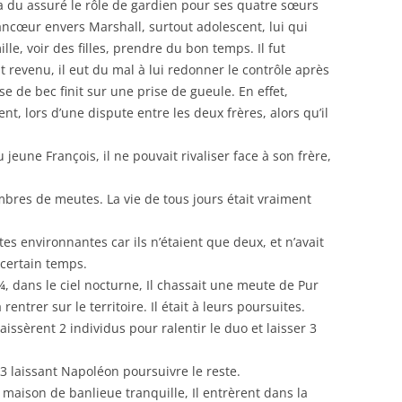
Il a du assuré le rôle de gardien pour ses quatre sœurs
ancœur envers Marshall, surtout adolescent, lui qui
lle, voir des filles, prendre du bon temps. Il fut
t revenu, il eut du mal à lui redonner le contrôle après
se de bec finit sur une prise de gueule. En effet,
, lors d’une dispute entre les deux frères, alors qu’il
eune François, il ne pouvait rivaliser face à son frère,
bres de meutes. La vie de tous jours était vraiment
es environnantes car ils n’étaient que deux, et n’avait
 certain temps.
 ¾, dans le ciel nocturne, Il chassait une meute de Pur
entrer sur le territoire. Il était à leurs poursuites.
laissèrent 2 individus pour ralentir le duo et laisser 3
3 laissant Napoléon poursuivre le reste.
 maison de banlieue tranquille, Il entrèrent dans la