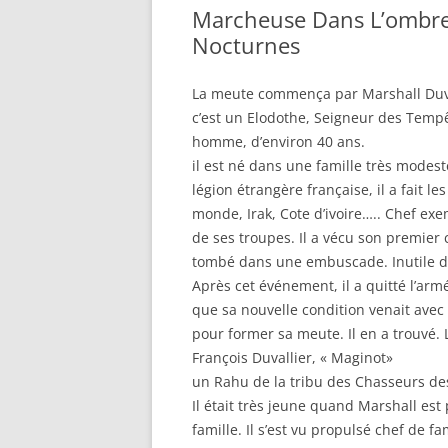
Marcheuse Dans L’ombre
Nocturnes
La meute commença par Marshall Duval
c’est un Elodothe, Seigneur des Tempête
homme, d’environ 40 ans.
il est né dans une famille très modest
légion étrangère française, il a fait 
monde, Irak, Cote d’ivoire….. Chef exe
de ses troupes. Il a vécu son premie
tombé dans une embuscade. Inutile de 
Après cet événement, il a quitté l’armé
que sa nouvelle condition venait avec
pour former sa meute. Il en a trouvé. 
François Duvallier, « Maginot»
un Rahu de la tribu des Chasseurs des 
Il était très jeune quand Marshall est
famille. Il s’est vu propulsé chef de f