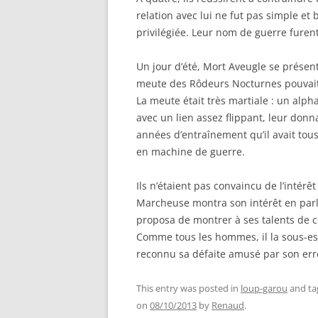
relation avec lui ne fut pas simple et
privilégiée. Leur nom de guerre furen
Un jour d’été, Mort Aveugle se présenta
meute des Rôdeurs Nocturnes pouvait 
La meute était très martiale : un alph
avec un lien assez flippant, leur don
années d’entraînement qu’il avait tou
en machine de guerre.
Ils n’étaient pas convaincu de l’intérê
Marcheuse montra son intérêt en parl
proposa de montrer à ses talents de c
Comme tous les hommes, il la sous-estim
reconnu sa défaite amusé par son erreu
This entry was posted in
loup-garou
and t
on
08/10/2013
by
Renaud
.