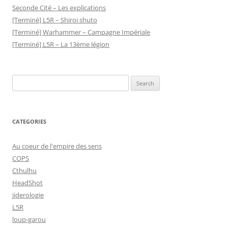
Seconde Cité – Les explications
[Terminé] L5R – Shiroi shuto
[Terminé] Warhammer – Campagne Impériale
[Terminé] L5R – La 13ème légion
Search
for:
CATEGORIES
Au coeur de l'empire des sens
COPS
Cthulhu
HeadShot
jiderologie
L5R
loup-garou