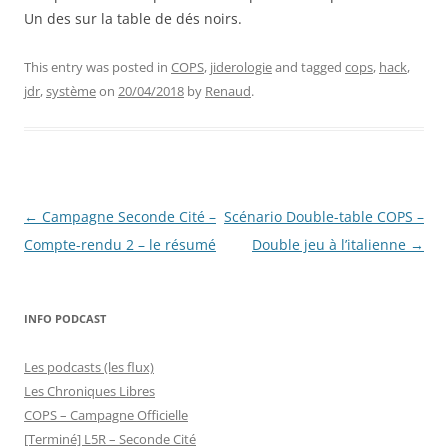
Un des sur la table de dés noirs.
This entry was posted in
COPS
,
jiderologie
and tagged
cops
,
hack
,
jdr
,
système
on
20/04/2018
by
Renaud
.
Post
←
Campagne Seconde Cité –
Scénario Double-table COPS –
navigation
Compte-rendu 2 – le résumé
Double jeu à l’italienne
→
INFO PODCAST
Les podcasts (les flux)
Les Chroniques Libres
COPS – Campagne Officielle
[Terminé] L5R – Seconde Cité