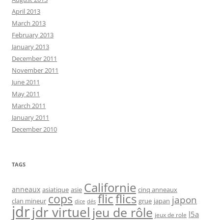
April 2013
March 2013
February 2013
January 2013
December 2011
November 2011
June 2011
May 2011
March 2011
January 2011
December 2010
TAGS
Californie
anneaux
asiatique
asie
cinq anneaux
flic
flics
cops
japon
clan mineur
grue
japan
dice
dés
jdr
jdr virtuel
jeu de rôle
l5a
jeux de role