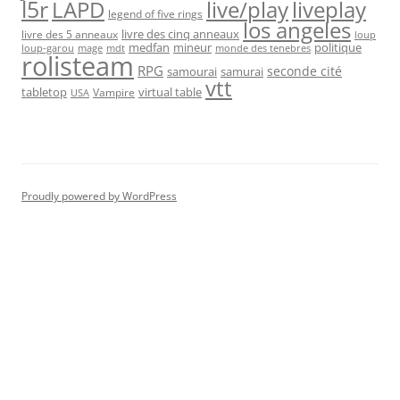
l5r
live/play
liveplay
LAPD
legend of five rings
los angeles
livre des cinq anneaux
livre des 5 anneaux
loup
medfan
mineur
politique
loup-garou
monde des tenebres
mage
mdt
rolisteam
RPG
seconde cité
samourai
samurai
vtt
tabletop
virtual table
Vampire
USA
Proudly powered by WordPress