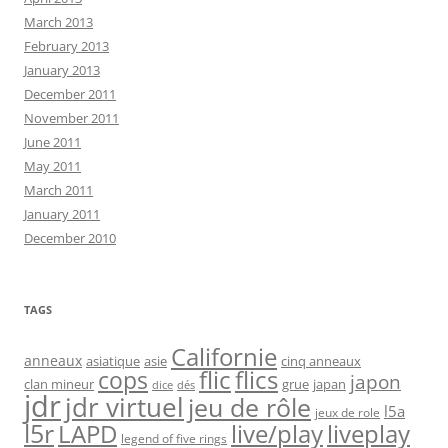
March 2013
February 2013
January 2013
December 2011
November 2011
June 2011
May 2011
March 2011
January 2011
December 2010
TAGS
Californie
anneaux
asiatique
asie
cinq anneaux
flic
flics
cops
japon
clan mineur
grue
japan
dice
dés
jdr
jdr virtuel
jeu de rôle
l5a
jeux de role
l5r
live/play
liveplay
LAPD
legend of five rings