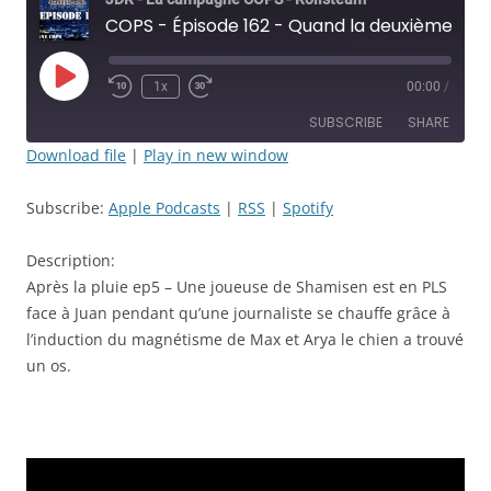
COPS - Épisode 162 - Quand la deuxième dauphine perd son épée magique - JDR
Play
1x
00:00
/
Rewind
Fast
Episode
10
Forward
SUBSCRIBE
SHARE
Seconds
30
seconds
Download file
|
Play in new window
SHARE
Apple Podcasts
RSS
Subscribe:
Apple Podcasts
|
RSS
|
Spotify
Spotify
LINK
RSS FEED
Description:
EMBED
Après la pluie ep5 – Une joueuse de Shamisen est en PLS
face à Juan pendant qu’une journaliste se chauffe grâce à
l’induction du magnétisme de Max et Arya le chien a trouvé
un os.