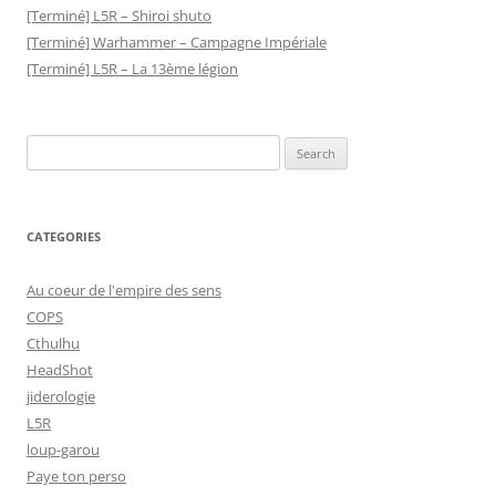
[Terminé] L5R – Shiroi shuto
[Terminé] Warhammer – Campagne Impériale
[Terminé] L5R – La 13ème légion
Search
for:
CATEGORIES
Au coeur de l'empire des sens
COPS
Cthulhu
HeadShot
jiderologie
L5R
loup-garou
Paye ton perso