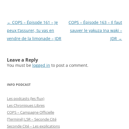
Post
←
COPS – Épisode 161 – Je
COPS – Épisode 163 – Il faut
navigation
peux t’assurer, tu vas en
sauver le yakuza Ina waki –
vendre de la limonade – JDR
JDR
→
Leave a Reply
You must be
logged in
to post a comment.
INFO PODCAST
Les podcasts (les flux)
Les Chroniques Libres
COPS – Campagne Officielle
[Terminé] L5R – Seconde Cité
Seconde Cité – Les explications