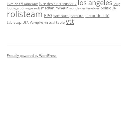
los angeles
livre des cinq anneaux
livre des 5 anneaux
loup
medfan
mineur
politique
loup-garou
monde des tenebres
mage
mdt
rolisteam
RPG
seconde cité
samourai
samurai
vtt
tabletop
virtual table
Vampire
USA
Proudly powered by WordPress