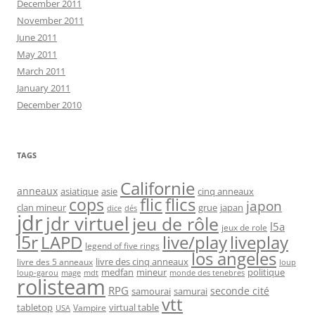
December 2011
November 2011
June 2011
May 2011
March 2011
January 2011
December 2010
TAGS
Californie
anneaux
asiatique
asie
cinq anneaux
flic
flics
cops
japon
clan mineur
grue
japan
dice
dés
jdr
jdr virtuel
jeu de rôle
l5a
jeux de role
l5r
live/play
liveplay
LAPD
legend of five rings
los angeles
livre des cinq anneaux
livre des 5 anneaux
loup
medfan
mineur
politique
loup-garou
monde des tenebres
mage
mdt
rolisteam
RPG
seconde cité
samourai
samurai
vtt
tabletop
virtual table
Vampire
USA