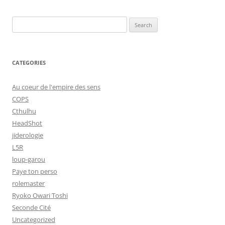
Search
for:
CATEGORIES
Au coeur de l'empire des sens
COPS
Cthulhu
HeadShot
jiderologie
L5R
loup-garou
Paye ton perso
rolemaster
Ryoko Owari Toshi
Seconde Cité
Uncategorized