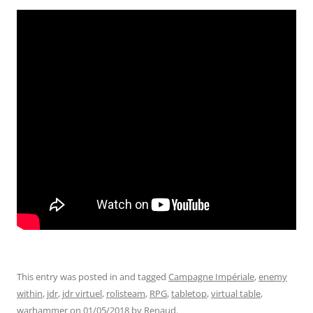
This entry was posted in and tagged
Campagne Impériale
,
enemy
within
,
jdr
,
jdr virtuel
,
rolisteam
,
RPG
,
tabletop
,
virtual table
,
warhammer
on
01/05/2018
by
Renaud
.