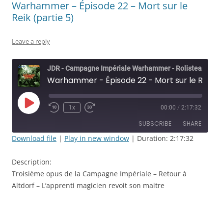
Warhammer – Épisode 22 – Mort sur le
Reik (partie 5)
Leave a reply
JDR - Campagne Impériale Warhammer - Rolisteam
Warhammer - Épisode 22 - Mort sur le Reik (partie 5)
Play
1x
00:00
/
2:17:32
Rewind
Fast
Episode
10
Forward
SUBSCRIBE
SHARE
Seconds
30
seconds
Download file
|
Play in new window
|
Duration: 2:17:32
SHARE
RSS FEED
Description:
LINK
Troisième opus de la Campagne Impériale – Retour à
Altdorf – L’apprenti magicien revoit son maitre
EMBED