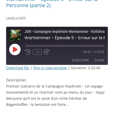
Personne (partie 2)
Leave a reply
JDR - Campagne Impériale Warhammer - Rolisteam
Warhammer - Épisode 5 - Erreur sur la Personne (partie 2)
Play
1x
00:00
/
2:25:40
Rewind
Fast
Episode
10
Forward
SUBSCRIBE
SHARE
Seconds
30
seconds
Download file
|
Play in new window
|
Duration: 2:25:40
SHARE
RSS FEED
Description:
LINK
Premier scénario de la Campagne Impériale – Un voyage
mouvementé et un charnier sont au menu du jour – Sepp
EMBED
découvre qu’il est le sosie d’un riche héritier de
Bögenhaffen : la tentation est forte…