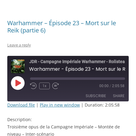
Warhammer – Épisode 23 – Mort sur le
Reik (partie 6)
Leave a reply
JDR - Campagne Impériale Warhammer - Rolisteam
Warhammer - Épisode 23 - Mort sur le Reik (partie 6)
Play
1x
00:00
/
2:05:58
Rewind
Fast
Episode
10
Forward
SUBSCRIBE
SHARE
Seconds
30
seconds
Download file
|
Play in new window
|
Duration: 2:05:58
SHARE
RSS FEED
Description:
LINK
Troisième opus de la Campagne Impériale – Montée de
niveau – Inter-scénario