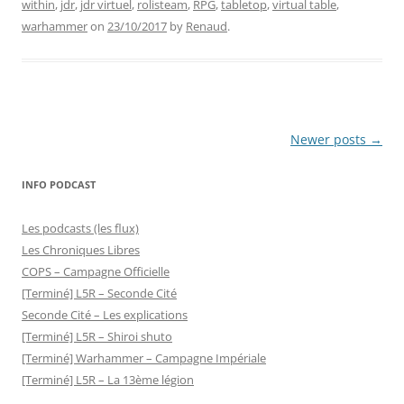
within
,
jdr
,
jdr virtuel
,
rolisteam
,
RPG
,
tabletop
,
virtual table
,
warhammer
on
23/10/2017
by
Renaud
.
Post
Newer posts
→
navigation
INFO PODCAST
Les podcasts (les flux)
Les Chroniques Libres
COPS – Campagne Officielle
[Terminé] L5R – Seconde Cité
Seconde Cité – Les explications
[Terminé] L5R – Shiroi shuto
[Terminé] Warhammer – Campagne Impériale
[Terminé] L5R – La 13ème légion