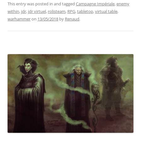
This entry was posted in and tagged
Campagne Impériale
,
enemy
within
,
jdr
,
jdr virtuel
,
rolisteam
,
RPG
,
tabletop
,
virtual table
,
warhammer
on
13/05/2018
by
Renaud
.