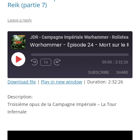
Reik (partie 7)
Leave a reply
JDR - Campagne Impériale Warhammer - Rolisteam
Warhammer - Épisode 24 - Mort sur le Reik (partie 7)
Play
1x
00:00
/
2:32:26
Rewind
Fast
Episode
10
Forward
SUBSCRIBE
SHARE
Seconds
30
seconds
Download file
|
Play in new window
|
Duration: 2:32:26
SHARE
RSS FEED
Description:
LINK
Troisième opus de la Campagne Impériale – La Tour
Infernale
EMBED