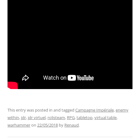
This entry was posted in and tagged
Campagne Impériale
,
enemy
within
,
jdr
,
jdr virtuel
,
rolisteam
,
RPG
,
tabletop
,
virtual table
,
warhammer
on
22/05/2018
by
Renaud
.