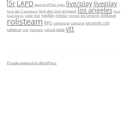
l5r
live/play
liveplay
LAPD
legend of five rings
los angeles
livre des cinq anneaux
livre des 5 anneaux
loup
medfan
mineur
politique
loup-garou
monde des tenebres
mage
mdt
rolisteam
RPG
seconde cité
samourai
samurai
vtt
tabletop
virtual table
Vampire
USA
Proudly powered by WordPress