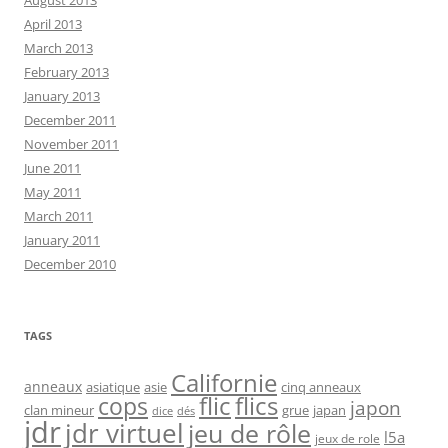
August 2013
April 2013
March 2013
February 2013
January 2013
December 2011
November 2011
June 2011
May 2011
March 2011
January 2011
December 2010
TAGS
Californie
anneaux
asiatique
asie
cinq anneaux
flic
flics
cops
japon
clan mineur
grue
japan
dice
dés
jdr
jdr virtuel
jeu de rôle
l5a
jeux de role