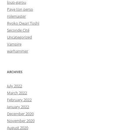
loup-garou
Paye ton perso
rolemaster
Ryoko Owari Toshi
Seconde Cité
Uncategorized
Vampire
warhammer
ARCHIVES
July 2022
March 2022
February 2022
January 2022
December 2020
November 2020
August 2020