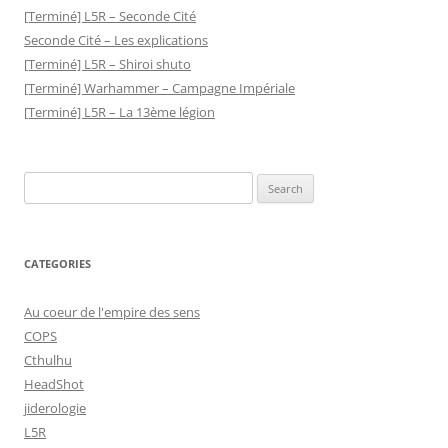
[Terminé] L5R – Seconde Cité
Seconde Cité – Les explications
[Terminé] L5R – Shiroi shuto
[Terminé] Warhammer – Campagne Impériale
[Terminé] L5R – La 13ème légion
Search
for:
CATEGORIES
Au coeur de l'empire des sens
COPS
Cthulhu
HeadShot
jiderologie
L5R