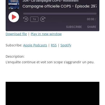
JDR - La campagne COPS - Rolisteam
Campagne officielle COPS - Épisode: 297 - Un mort à la Kennedy - JDR
Play
1x
00:00
/
Rewind
Fast
Episode
10
Forward
SUBSCRIBE
SHARE
Seconds
30
seconds
Download file
|
Play in new window
SHARE
Apple Podcasts
RSS
Subscribe:
Apple Podcasts
|
RSS
|
Spotify
Spotify
LINK
RSS FEED
Description:
EMBED
L’enquête continue et voit son scope s’aggrandir un peu.