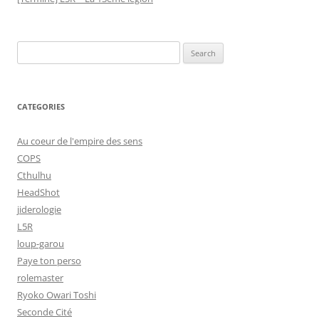
Search
for:
CATEGORIES
Au coeur de l'empire des sens
COPS
Cthulhu
HeadShot
jiderologie
L5R
loup-garou
Paye ton perso
rolemaster
Ryoko Owari Toshi
Seconde Cité