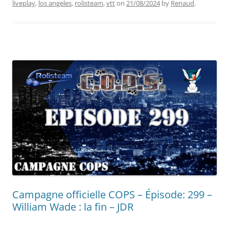
liveplay
,
los angeles
,
rolisteam
,
vtt
on
21/08/2024
by
Renaud
.
Campagne officielle COPS – Épisode: 299 –
William Wade : la fin – JDR