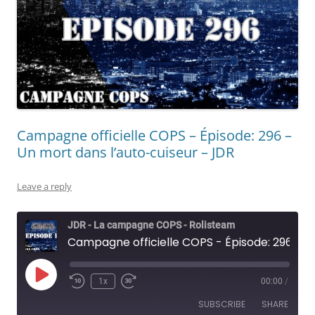
Campagne officielle COPS – Épisode: 296 –
Un mort dans l’auto-cuiseur – JDR
Leave a reply
JDR - La campagne COPS - Rolisteam
Campagne officielle COPS - Épisode: 296 - Un mort dans l’auto-cuiseur - JDR
Play
1x
00:00
/
Rewind
Fast
Episode
10
Forward
SUBSCRIBE
SHARE
Seconds
30