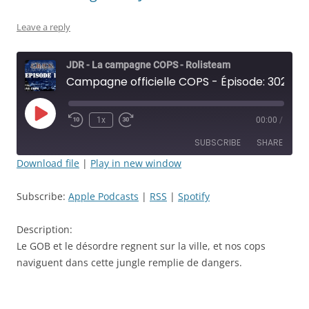
Leave a reply
JDR - La campagne COPS - Rolisteam
Campagne officielle COPS - Épisode: 302 - Gob et voltigeurs - JDR
Play
1x
00:00
/
Rewind
Fast
Episode
10
Forward
SUBSCRIBE
SHARE
Seconds
30
seconds
Download file
|
Play in new window
SHARE
Apple Podcasts
RSS
Subscribe:
Apple Podcasts
|
RSS
|
Spotify
Spotify
LINK
RSS FEED
Description:
EMBED
Le GOB et le désordre regnent sur la ville, et nos cops
naviguent dans cette jungle remplie de dangers.