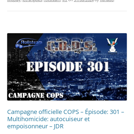
Campagne officielle COPS – Épisode: 301 –
Multihomicide: autocuiseur et
empoisonneur – JDR