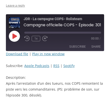
Leave a reply
JDR - La campagne COPS - Rolisteam
Campagne officielle COPS - Épisode: 301 - Multihomicide: autocuiseur et empoisonneur - JDR
Play
1x
00:00
/
Rewind
Fast
Episode
10
Forward
SUBSCRIBE
SHARE
Seconds
30
seconds
Download file
|
Play in new window
SHARE
Apple Podcasts
RSS
Subscribe:
Apple Podcasts
|
RSS
|
Spotify
Spotify
LINK
RSS FEED
Description:
EMBED
Après l’arrestation d’un des tueurs, nos COPS remontent la
piste vers les commanditaires. (PS: problème de son, sur
l’épisode 300, désolé).