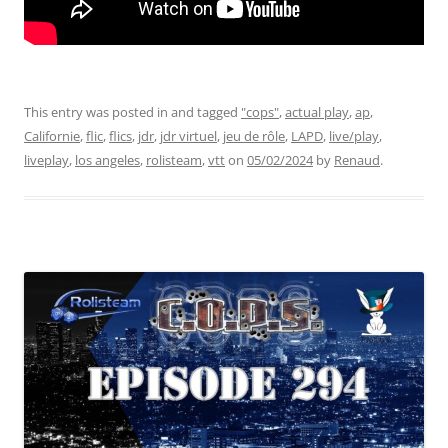
This entry was posted in and tagged
"cops"
,
actual play
,
ap
,
Californie
,
flic
,
flics
,
jdr
,
jdr virtuel
,
jeu de rôle
,
LAPD
,
live/play
,
liveplay
,
los angeles
,
rolisteam
,
vtt
on
05/02/2024
by
Renaud
.