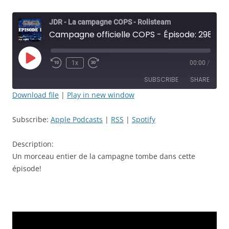
JDR - La campagne COPS - Rolisteam
Campagne officielle COPS - Épisode: 298 - Juan et surtout Lynn avaient raison depuis le debut - JDR
Play
1x
00:00
/
Rewind
Fast
Episode
10
Forward
SUBSCRIBE
SHARE
Seconds
30
seconds
Download file
|
Play in new window
SHARE
Apple Podcasts
RSS
Subscribe:
Apple Podcasts
|
RSS
|
Spotify
Spotify
LINK
RSS FEED
Description:
EMBED
Un morceau entier de la campagne tombe dans cette
épisode!