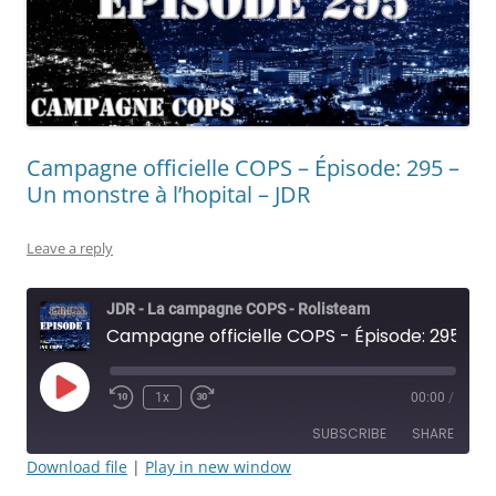
Campagne officielle COPS – Épisode: 295 –
Un monstre à l’hopital – JDR
Leave a reply
JDR - La campagne COPS - Rolisteam
Campagne officielle COPS - Épisode: 295 - Un monstre à l’hopital - JDR
Play
1x
00:00
/
Rewind
Fast
Episode
10
Forward
SUBSCRIBE
SHARE
Seconds
30
seconds
Download file
|
Play in new window