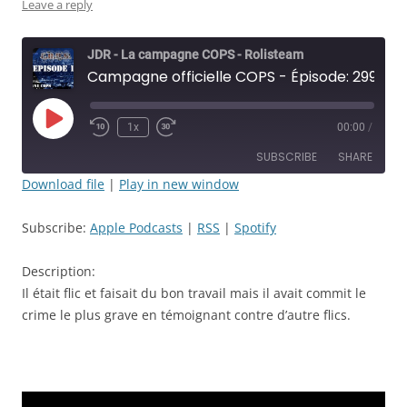
Leave a reply
JDR - La campagne COPS - Rolisteam
Campagne officielle COPS - Épisode: 299 - William Wade : la fin - JDR
Play
1x
00:00
/
Rewind
Fast
Episode
10
Forward
SUBSCRIBE
SHARE
Seconds
30
seconds
Download file
|
Play in new window
SHARE
Apple Podcasts
RSS
Subscribe:
Apple Podcasts
|
RSS
|
Spotify
Spotify
LINK
RSS FEED
Description:
EMBED
Il était flic et faisait du bon travail mais il avait commit le
crime le plus grave en témoignant contre d’autre flics.