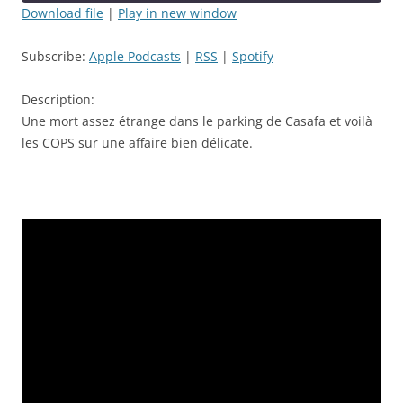
seconds
Download file
|
Play in new window
SHARE
Apple Podcasts
RSS
Subscribe:
Apple Podcasts
|
RSS
|
Spotify
Spotify
LINK
RSS FEED
Description:
EMBED
Une mort assez étrange dans le parking de Casafa et voilà
les COPS sur une affaire bien délicate.