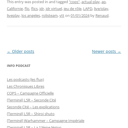
This entry was posted in and tagged
"cops"
,
actual play
,
ap
,
Californie
,
flic
,
flics
,
jdr
,
jdr virtuel
,
jeu de rôle
,
LAPD
,
live/play
,
liveplay
,
los angeles
,
rolisteam
,
vtt
on
01/01/2024
by
Renaud
.
Post
←
Older posts
Newer posts
→
navigation
INFO PODCAST
Les podcasts (les flux)
Les Chroniques Libres
COPS – Campagne Officielle
[Terminé] L5R – Seconde Cité
Seconde Cité – Les explications
[Terminé] L5R – Shiroi shuto
[Terminé] Warhammer – Campagne Impériale
[Terminé] L5R – La 13ème légion