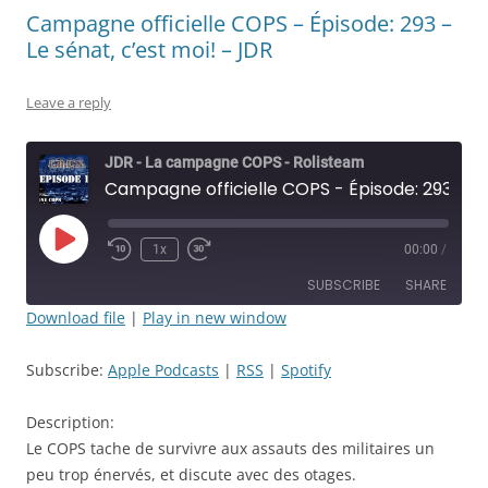
Campagne officielle COPS – Épisode: 293 –
Le sénat, c’est moi! – JDR
Leave a reply
JDR - La campagne COPS - Rolisteam
Campagne officielle COPS - Épisode: 293 - Le sénat, c'est moi! - JDR
Play
1x
00:00
/
Rewind
Fast
Episode
10
Forward
SUBSCRIBE
SHARE
Seconds
30
seconds
Download file
|
Play in new window
SHARE
Apple Podcasts
RSS
Subscribe:
Apple Podcasts
|
RSS
|
Spotify
Spotify
LINK
RSS FEED
Description:
EMBED
Le COPS tache de survivre aux assauts des militaires un
peu trop énervés, et discute avec des otages.