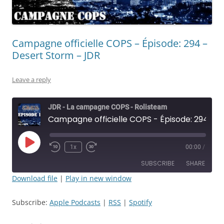
Campagne officielle COPS – Épisode: 294 –
Desert Storm – JDR
Leave a reply
JDR - La campagne COPS - Rolisteam
Campagne officielle COPS - Épisode: 294 - Desert Storm - JDR
Play
1x
00:00
/
Rewind
Fast
Episode
10
Forward
SUBSCRIBE
SHARE
Seconds
30
seconds
Download file
|
Play in new window
SHARE
Apple Podcasts
RSS
Subscribe:
Apple Podcasts
|
RSS
|
Spotify
Spotify
LINK