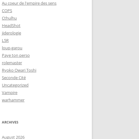
Au coeur de l'empire des sens
COPS
Cthulhu
HeadShot
jiderologie
L5R
loup-garou
Paye ton perso
rolemaster
Ryoko Owari Toshi
Seconde Cité
Uncategorized
Vampire
warhammer
ARCHIVES
August 2026