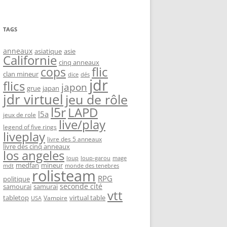
TAGS
anneaux
asiatique
asie
Californie
cinq anneaux
flic
cops
clan mineur
dice
dés
jdr
flics
japon
grue
japan
jdr virtuel
jeu de rôle
l5r
LAPD
l5a
jeux de role
live/play
legend of five rings
liveplay
livre des 5 anneaux
livre des cinq anneaux
los angeles
loup-garou
loup
mage
medfan
mineur
monde des tenebres
mdt
rolisteam
RPG
politique
seconde cité
samourai
samurai
vtt
tabletop
virtual table
Vampire
USA