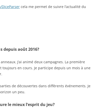
m/DiceParser
cela me permet de suivre l’actualité du
us depuis août 2016?
 5 anneaux. J’ai animé deux campagnes. La première
st toujours en cours. Je participe depuis un mois à une
r.
arties de découvertes dans différents événements. Je
horizon un peu.
ure le mieux l’esprit du jeu?