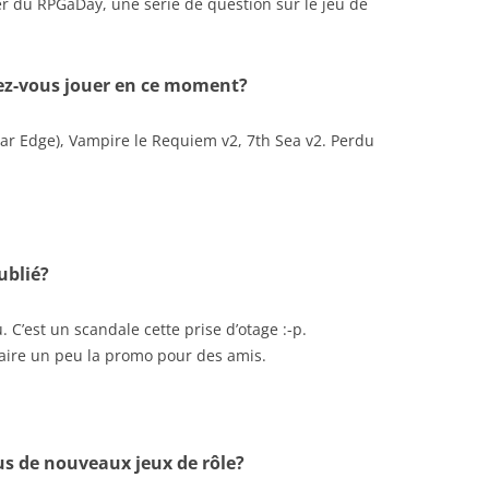
r du RPGaDay, une série de question sur le jeu de
riez-vous jouer en ce moment?
ar Edge), Vampire le Requiem v2, 7th Sea v2. Perdu
ublié?
 C’est un scandale cette prise d’otage :-p.
faire un peu la promo pour des amis.
us de nouveaux jeux de rôle?