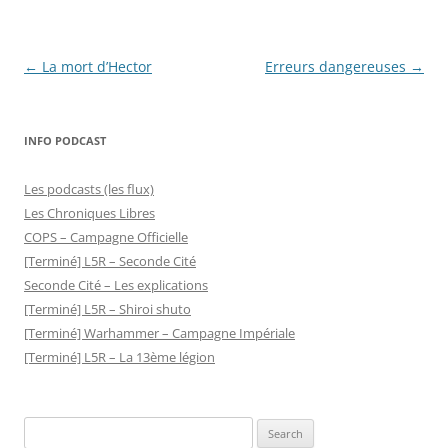
Post
←
La mort d’Hector
Erreurs dangereuses
→
navigation
INFO PODCAST
Les podcasts (les flux)
Les Chroniques Libres
COPS – Campagne Officielle
[Terminé] L5R – Seconde Cité
Seconde Cité – Les explications
[Terminé] L5R – Shiroi shuto
[Terminé] Warhammer – Campagne Impériale
[Terminé] L5R – La 13ème légion
Search