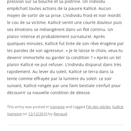
pression sur sa bouche et sa poitrine. Un individu
empêchait toutes actions de la pauvre Kallicé. Aucun
moyen de sortir de sa prise. L’individu froid et noir mordit
le cou de sa victime. Kallicé sentit une courte douleur puis
ses émotions se mélangèrent dans un flot continu. Un
plaisir intense et probablement surnaturel. Après
quelques minutes, Kallicé fut tirée de son rêve érogène par
les paroles de son agresseur. « Je te laisse le choix, veux-tu
devenir immortelle ou garder ta condition ? » Après un tel
plaisir Kallicé ne put refuser. L’individu disparut dans très
rapidement. Au lever du soleil, Kallicé se terra dans la
tente comme effrayée par la lumière du soleil. Le soir
suivant, Kallicé rongée par une faim bestiale s’enfuit pour
découvrir sa nouvelle condition de déesse.
This entry was posted in
Vampire
and tagged
Fils des siècles
,
Kallicé
,
Vampire
on
12/12/2010
by
Renaud
.