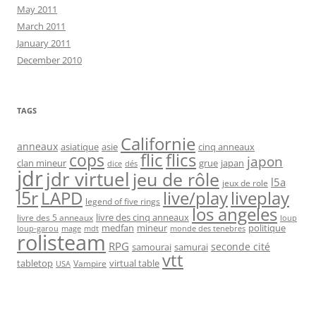
May 2011
March 2011
January 2011
December 2010
TAGS
Californie
anneaux
asiatique
asie
cinq anneaux
flic
flics
cops
japon
clan mineur
grue
japan
dice
dés
jdr
jdr virtuel
jeu de rôle
l5a
jeux de role
l5r
live/play
liveplay
LAPD
legend of five rings
los angeles
livre des cinq anneaux
livre des 5 anneaux
loup
medfan
mineur
politique
loup-garou
monde des tenebres
mage
mdt
rolisteam
RPG
seconde cité
samourai
samurai
vtt
tabletop
virtual table
Vampire
USA