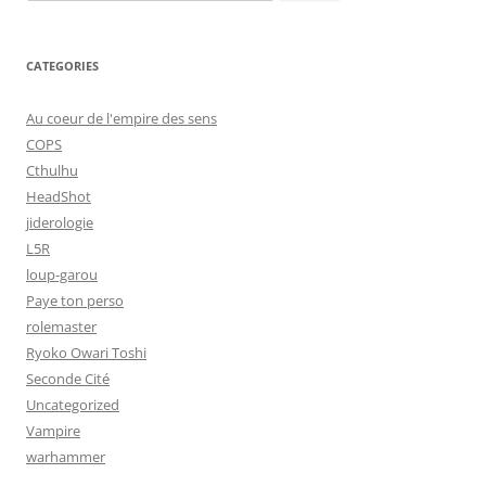
for:
CATEGORIES
Au coeur de l'empire des sens
COPS
Cthulhu
HeadShot
jiderologie
L5R
loup-garou
Paye ton perso
rolemaster
Ryoko Owari Toshi
Seconde Cité
Uncategorized
Vampire
warhammer