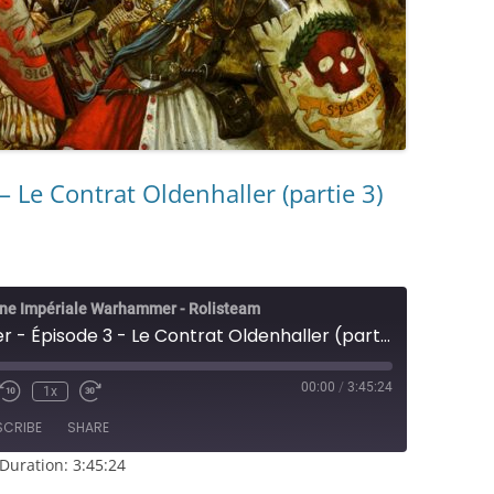
Le Contrat Oldenhaller (partie 3)
ne Impériale Warhammer - Rolisteam
Warhammer - Épisode 3 - Le Contrat Oldenhaller (partie 3)
00:00
/
3:45:24
1x
e/Unmute
Rewind
Fast
sode
10
Forward
SCRIBE
SHARE
Seconds
30
seconds
Duration: 3:45:24