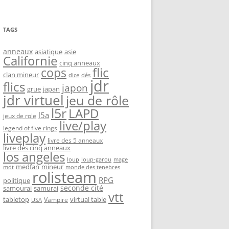
TAGS
anneaux
asiatique
asie
Californie
cinq anneaux
flic
cops
clan mineur
dice
dés
jdr
flics
japon
grue
japan
jdr virtuel
jeu de rôle
l5r
LAPD
l5a
jeux de role
live/play
legend of five rings
liveplay
livre des 5 anneaux
livre des cinq anneaux
los angeles
loup-garou
loup
mage
medfan
mineur
monde des tenebres
mdt
rolisteam
RPG
politique
seconde cité
samourai
samurai
vtt
tabletop
virtual table
Vampire
USA