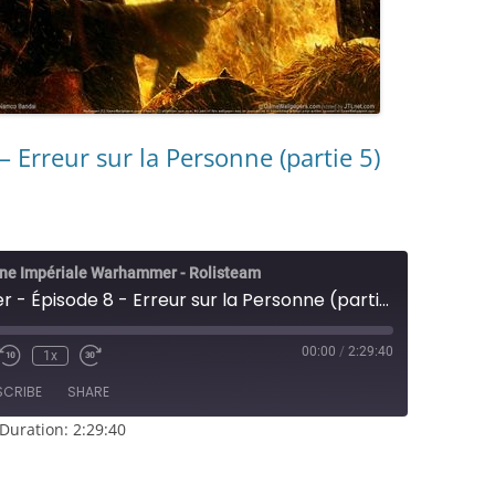
Erreur sur la Personne (partie 5)
ne Impériale Warhammer - Rolisteam
Warhammer - Épisode 8 - Erreur sur la Personne (partie 5)
00:00
/
2:29:40
1x
e/Unmute
Rewind
Fast
sode
10
Forward
SCRIBE
SHARE
Seconds
30
seconds
Duration: 2:29:40