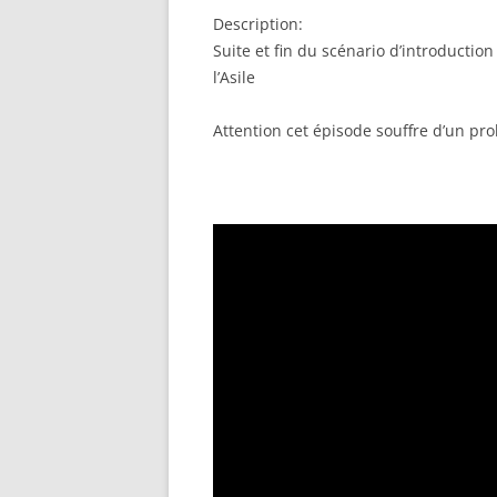
SHARE
Description:
RSS FEED
LINK
Suite et fin du scénario d’introductio
l’Asile
EMBED
Attention cet épisode souffre d’un pr