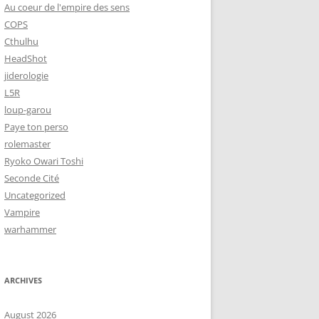
Au coeur de l'empire des sens
COPS
Cthulhu
HeadShot
jiderologie
L5R
loup-garou
Paye ton perso
rolemaster
Ryoko Owari Toshi
Seconde Cité
Uncategorized
Vampire
warhammer
ARCHIVES
August 2026