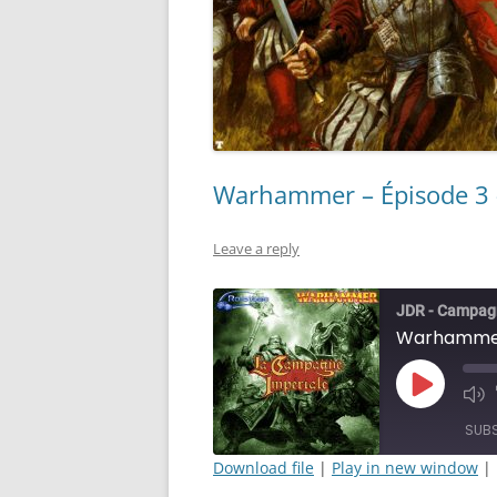
Warhammer – Épisode 3 – 
Leave a reply
JDR - Campag
Play
Mut
Episode
Epi
SUB
Download file
|
Play in new window
|