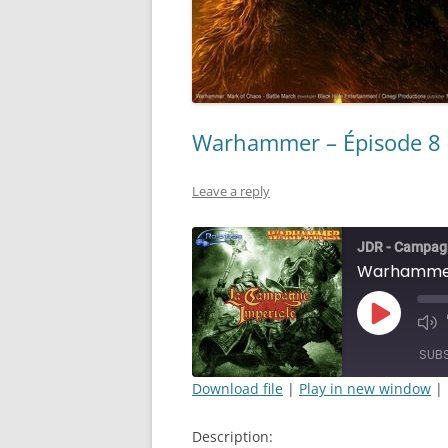
Warhammer – Épisode 8 – 
Leave a reply
JDR - Campag
Play
Mut
Episode
Epi
SUB
Download file
|
Play in new window
|
SHARE
Description:
RSS FEED