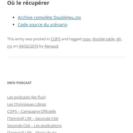
Où le récupérer
Archive complète DoubleJeu.zip
Code source du scénario
This entry was posted in
COPS
and tagged
cops
,
double table
,
jdr
,
rrx
on
04/02/2019
by
Renaud
.
INFO PODCAST
Les podcasts (les flux)
Les Chroniques Libres
COPS – Campagne Officielle
[Terminé] L5R – Seconde Cité
Seconde Cité – Les explications
[Terminé] L5R – Shiroi shuto