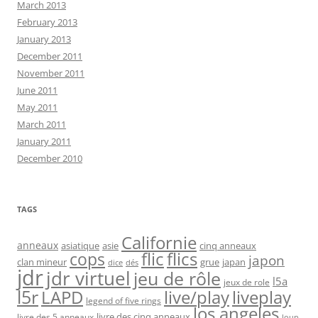
March 2013
February 2013
January 2013
December 2011
November 2011
June 2011
May 2011
March 2011
January 2011
December 2010
TAGS
Californie
anneaux
asiatique
asie
cinq anneaux
flic
flics
cops
japon
clan mineur
grue
japan
dice
dés
jdr
jdr virtuel
jeu de rôle
l5a
jeux de role
l5r
live/play
liveplay
LAPD
legend of five rings
los angeles
livre des cinq anneaux
livre des 5 anneaux
loup