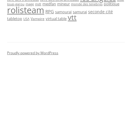
medfan
mineur
politique
loup-garou
monde des tenebres
mage
mdt
rolisteam
RPG
seconde cité
samourai
samurai
vtt
tabletop
virtual table
Vampire
USA
Proudly powered by WordPress