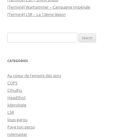
[Terminé] Warhammer – Campagne Impériale
[Terminé] L5R – La 13ème légion
Search
for:
CATEGORIES
Au coeur de l'empire des sens
COPS
Cthulhu
HeadShot
jiderologie
L5R
loup-garou
Paye ton perso
rolemaster