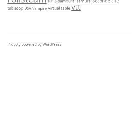
RPG
seconde cité
samourai
samurai
vtt
tabletop
virtual table
Vampire
USA
Proudly powered by WordPress