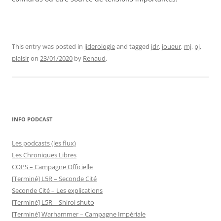
This entry was posted in
jiderologie
and tagged
jdr
,
joueur
,
mj
,
pj
,
plaisir
on
23/01/2020
by
Renaud
.
INFO PODCAST
Les podcasts (les flux)
Les Chroniques Libres
COPS – Campagne Officielle
[Terminé] L5R – Seconde Cité
Seconde Cité – Les explications
[Terminé] L5R – Shiroi shuto
[Terminé] Warhammer – Campagne Impériale