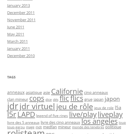
January 2013
December 2011
November 2011
June 2011
May 2011
March 2011
January 2011
December 2010
TAGS
Californie
anneaux
asiatique
asie
cinq anneaux
flic
flics
cops
japon
clan mineur
grue
japan
dice
dés
jdr
jdr virtuel
jeu de rôle
l5a
jeux de role
l5r
live/play
liveplay
LAPD
legend of five rings
los angeles
livre des cinq anneaux
livre des 5 anneaux
loup
medfan
mineur
politique
loup-garou
monde des tenebres
mage
mdt
rolisteam