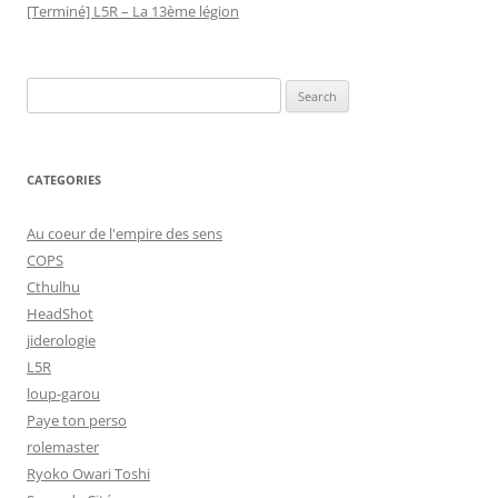
[Terminé] L5R – La 13ème légion
Search
for:
CATEGORIES
Au coeur de l'empire des sens
COPS
Cthulhu
HeadShot
jiderologie
L5R
loup-garou
Paye ton perso
rolemaster
Ryoko Owari Toshi