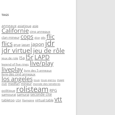
TAGS
anneaux
asiatique
asie
Californie
cinq anneaux
flic
cops
clan mineur
dice
dés
jdr
flics
japon
grue
japan
jdr virtuel
jeu de rôle
l5r
LAPD
l5a
jeux de role
live/play
legend of five rings
liveplay
livre des 5 anneaux
livre des cinq anneaux
los angeles
loup-garou
loup
mage
medfan
mineur
monde des tenebres
mdt
rolisteam
RPG
politique
seconde cité
samourai
samurai
vtt
tabletop
virtual table
Vampire
USA