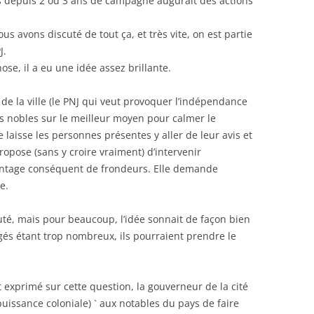
és depuis 2 ou 3 ans de campagne augurait des actions
us avons discuté de tout ça, et très vite, on est partie
J.
hose, il a eu une idée assez brillante.
 de la ville (le PNJ qui veut provoquer l’indépendance
es nobles sur le meilleur moyen pour calmer le
laisse les personnes présentes y aller de leur avis et
ropose (sans y croire vraiment) d’intervenir
entage conséquent de frondeurs. Elle demande
e.
uté, mais pour beaucoup, l’idée sonnait de façon bien
urgés étant trop nombreux, ils pourraient prendre le
exprimé sur cette question, la gouverneur de la cité
 puissance coloniale) ` aux notables du pays de faire