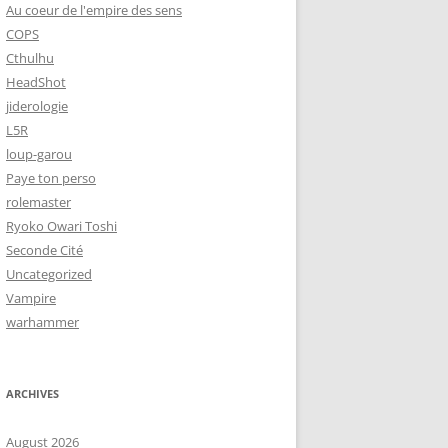
Au coeur de l'empire des sens
COPS
Cthulhu
HeadShot
jiderologie
L5R
loup-garou
Paye ton perso
rolemaster
Ryoko Owari Toshi
Seconde Cité
Uncategorized
Vampire
warhammer
ARCHIVES
August 2026