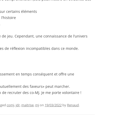
 sur certains éléments
l’histoire
.
me de jeu. Cependant, une connaissance de l’univers
stes de réflexion incompatibles dans ce monde.
issement en temps conséquent et offre une
mutuellement des faveurs» peut marcher.
e recruter des co-MJ. Je me porte volontaire !
gged
comj
,
jdr
,
maitrise
,
mj
on
19/03/2022
by
Renaud
.