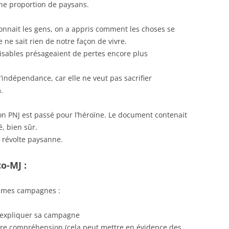
une proportion de paysans.
onnait les gens, on a appris comment les choses se
 ne sait rien de notre façon de vivre.
lisables présageaient de pertes encore plus
l’indépendance, car elle ne veut pas sacrifier
.
mon PNJ est passé pour l’héroïne. Le document contenait
é, bien sûr.
a révolte paysanne.
o-MJ :
s mes campagnes :
 expliquer sa campagne
pre compréhension (cela peut mettre en évidence des