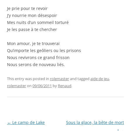
Je prie pour te revoir
J’y nourrie mon désespoir
Mes nuits d’un sommeil torturé
Je les passe à te chercher
Mon amour, je te trouverai
Qu’importe les geôliers ou les prisons
Nous revivrons ce grand frisson
Nous serons de nouveau liés.
This entry was posted in
rolemaster
and tagged
aide de jeu
,
rolemaster
on
09/06/2011
by
Renaud
.
Post
←
Le camp de Lake
Sous la glace, la bête de mort
navigation
!
→