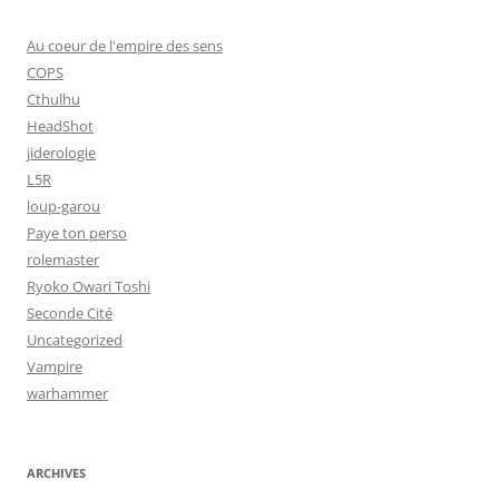
Au coeur de l'empire des sens
COPS
Cthulhu
HeadShot
jiderologie
L5R
loup-garou
Paye ton perso
rolemaster
Ryoko Owari Toshi
Seconde Cité
Uncategorized
Vampire
warhammer
ARCHIVES