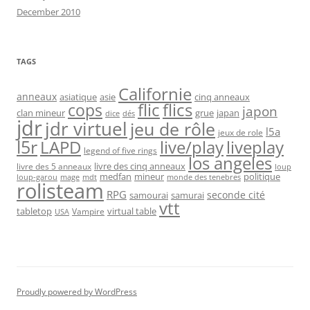
December 2010
TAGS
Californie
anneaux
asiatique
asie
cinq anneaux
flic
flics
cops
japon
clan mineur
grue
japan
dice
dés
jdr
jdr virtuel
jeu de rôle
l5a
jeux de role
l5r
live/play
liveplay
LAPD
legend of five rings
los angeles
livre des cinq anneaux
livre des 5 anneaux
loup
medfan
mineur
politique
loup-garou
monde des tenebres
mage
mdt
rolisteam
RPG
seconde cité
samourai
samurai
vtt
tabletop
virtual table
Vampire
USA
Proudly powered by WordPress