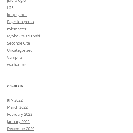
jiderologie
L5R
loup-garou
Paye ton perso
rolemaster
Ryoko Owari Toshi
Seconde Cité
Uncategorized
Vampire
warhammer
ARCHIVES
July 2022
March 2022
February 2022
January 2022
December 2020