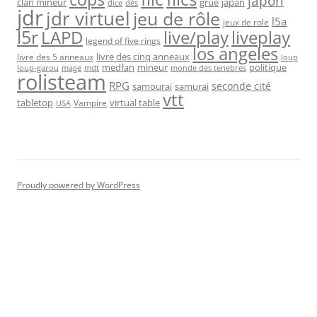
japon
clan mineur
grue
japan
dice
dés
jdr
jdr virtuel
jeu de rôle
l5a
jeux de role
l5r
live/play
liveplay
LAPD
legend of five rings
los angeles
livre des cinq anneaux
livre des 5 anneaux
loup
medfan
mineur
politique
loup-garou
monde des tenebres
mage
mdt
rolisteam
RPG
seconde cité
samourai
samurai
vtt
tabletop
virtual table
Vampire
USA
Proudly powered by WordPress