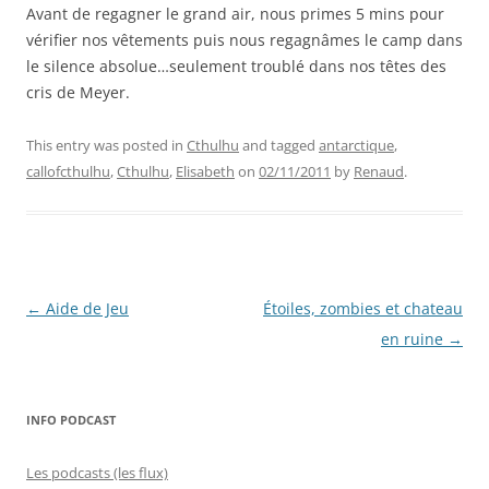
Avant de regagner le grand air, nous primes 5 mins pour
vérifier nos vêtements puis nous regagnâmes le camp dans
le silence absolue…seulement troublé dans nos têtes des
cris de Meyer.
This entry was posted in
Cthulhu
and tagged
antarctique
,
callofcthulhu
,
Cthulhu
,
Elisabeth
on
02/11/2011
by
Renaud
.
Post
←
Aide de Jeu
Étoiles, zombies et chateau
navigation
en ruine
→
INFO PODCAST
Les podcasts (les flux)