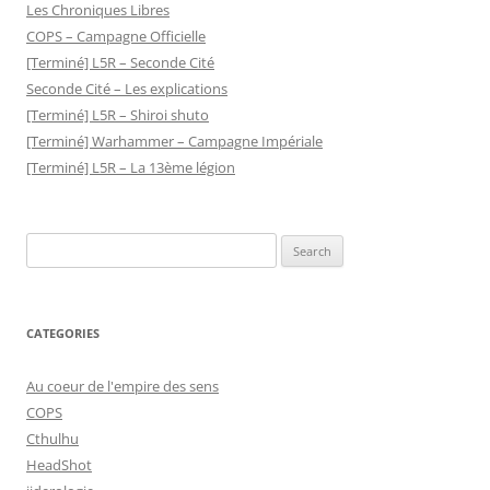
Les Chroniques Libres
COPS – Campagne Officielle
[Terminé] L5R – Seconde Cité
Seconde Cité – Les explications
[Terminé] L5R – Shiroi shuto
[Terminé] Warhammer – Campagne Impériale
[Terminé] L5R – La 13ème légion
Search
for:
CATEGORIES
Au coeur de l'empire des sens
COPS
Cthulhu
HeadShot